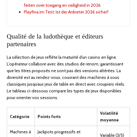
feiten over toegang en veiligheid in 2026
Playfina im Test: Ist der Anbieter 2026 sicher?
Qualité de la ludothèque et éditeurs
partenaires
La sélection de jeux reflète la maturité d’un casino en ligne.
L’opérateur collabore avec des studios de renom, garantissant
que les titres proposés ne sont pas des versions altérées. La
diversité est au rendez-vous, couvrant des machines à sous
classiques jusqu’aux jeux de table en direct avec croupiers réels.
Le tableau ci-dessous compare les types de jeux disponibles
pour orienter vos sessions.
Volatilité
Catégorie
Points forts
moyenne
Machines à
Jackpots progressifs et
Variable (3/5)