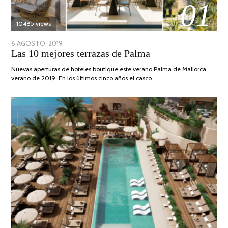
01
10485 views
POSTED
6 AGOSTO, 2019
6
Las 10 mejores terrazas de Palma
ON
AGOSTO,
2019
Nuevas aperturas de hoteles boutique este verano Palma de Mallorca,
verano de 2019. En los últimos cinco años el casco …