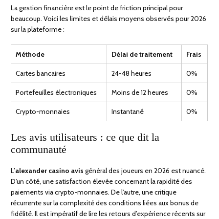
La gestion financière est le point de friction principal pour
beaucoup. Voici les limites et délais moyens observés pour 2026
sur la plateforme :
Méthode
Délai de traitement
Frais
Cartes bancaires
24-48 heures
0%
Portefeuilles électroniques
Moins de 12 heures
0%
Crypto-monnaies
Instantané
0%
Les avis utilisateurs : ce que dit la
communauté
L’
alexander casino avis
général des joueurs en 2026 est nuancé.
D’un côté, une satisfaction élevée concernant la rapidité des
paiements via crypto-monnaies. De l’autre, une critique
récurrente sur la complexité des conditions liées aux bonus de
fidélité. Il est impératif de lire les retours d’expérience récents sur