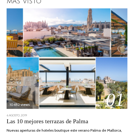
MÁS VISTO
01
10482 views
POSTED
6 AGOSTO, 2019
6
ON
AGOSTO,
Las 10 mejores terrazas de Palma
2019
Nuevas aperturas de hoteles boutique este verano Palma de Mallorca,