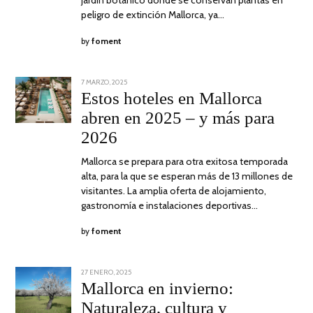
peligro de extinción Mallorca, ya…
by
foment
POSTED
7 MARZO, 2025
10
ON
ABRIL,
Estos hoteles en Mallorca
2025
abren en 2025 – y más para
2026
Mallorca se prepara para otra exitosa temporada
alta, para la que se esperan más de 13 millones de
visitantes. La amplia oferta de alojamiento,
gastronomía e instalaciones deportivas…
by
foment
POSTED
27 ENERO, 2025
31
ON
ENERO,
Mallorca en invierno:
2025
Naturaleza, cultura y