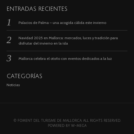
ENTRADAS RECIENTES
Palacios de Palma – una acogida cálida este invierno
Navidad 2025 en Mallorca: mercados, luces y tradición para
disfrutar del invierno en la isla
Mallorca celebra el otoño con eventos dedicados a la luz
CATEGORÍAS
Noticias
© FOMENT DEL TURISME DE MALLORCA. ALL RIGHTS RESERVED.
POWERED BY
W-MEGA