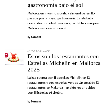
gastronomía bajo el sol
Mallorca en invierno significa almendros en flor,
paseos por la playa, gastronomía. La isla brilla
como destino ideal para escapar del frío europeo.
Mallorca se convierte en el…
by
foment
POSTED
29 NOVIEMBRE, 2024
29
ON
NOVIEMBRE,
Estos son los restaurantes con
2024
Estrellas Michelin en Mallorca
2025
La Isla cuenta con 11 estrellas Michelin en 10
restaurantes y tres estrellas verdes Un total de 10
restaurantes en Mallorca han sido reconocidos
con 11 Estrellas Michelin…
by
foment