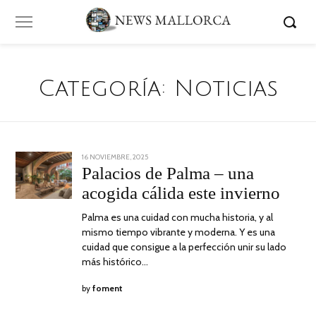
Categoría:
Noticias
POSTED
16 NOVIEMBRE, 2025
18
ON
NOVIEMBRE,
Palacios de Palma – una
2025
acogida cálida este invierno
Palma es una cuidad con mucha historia, y al
mismo tiempo vibrante y moderna. Y es una
cuidad que consigue a la perfección unir su lado
más histórico…
by
foment