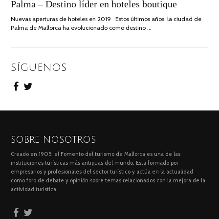
ON
JUNIO,
Palma – Destino líder en hoteles boutique
2020
Nuevas aperturas de hoteles en 2019 Estos últimos años, la ciudad de
Palma de Mallorca ha evolucionado como destino …
SÍGUENOS
SOBRE NOSOTROS
Creado en 1905, el Fomento del turismo de Mallorca es una de las
instituciones turísticas más antiguas del mundo. Está formado por
empresarios y profesionales del sector turístico y actúa en la actualidad
como foro de debate y opinión sobre temas relacionados con la mejora de la
actividad turística.