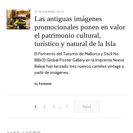
POSTED
20 NOVIEMBRE, 2024
20
ON
NOVIEMBRE,
Las antiguas imágenes
2024
promocionales ponen en valor
el patrimonio cultural,
turístico y natural de la Isla
El Fomento del Turismo de Mallorca y Stick No
BillsⓇ Global Poster Gallery en la Imprenta Nueva
Balear han lanzado tres nuevos carteles vintage a
partir de imágenes…
by
foment
1
2
3
…
7
Next