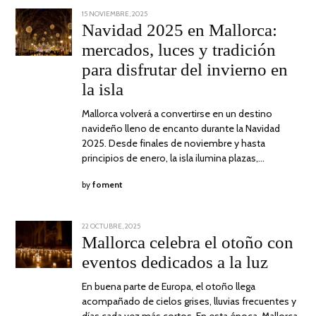
POSTED
15 NOVIEMBRE, 2025
20
ON
NOVIEMBRE,
Navidad 2025 en Mallorca:
2025
mercados, luces y tradición
para disfrutar del invierno en
la isla
Mallorca volverá a convertirse en un destino
navideño lleno de encanto durante la Navidad
2025. Desde finales de noviembre y hasta
principios de enero, la isla ilumina plazas,…
by
foment
POSTED
22 OCTUBRE, 2025
27
ON
OCTUBRE,
Mallorca celebra el otoño con
2025
eventos dedicados a la luz
En buena parte de Europa, el otoño llega
acompañado de cielos grises, lluvias frecuentes y
días cada vez más cortos. En esta época, Mallorca