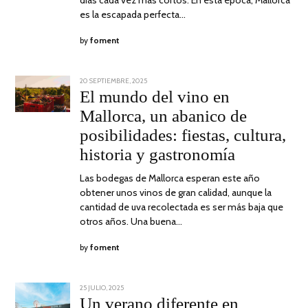
es la escapada perfecta…
by
foment
POSTED
20 SEPTIEMBRE, 2025
28
ON
SEPTIEMBRE,
El mundo del vino en
2025
Mallorca, un abanico de
posibilidades: fiestas, cultura,
historia y gastronomía
Las bodegas de Mallorca esperan este año
obtener unos vinos de gran calidad, aunque la
cantidad de uva recolectada es ser más baja que
otros años. Una buena…
by
foment
POSTED
25 JULIO, 2025
30
ON
JULIO,
Un verano diferente en