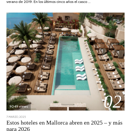
verano de 2019. En los últimos cinco años el casco …
02
9049 views
POSTED
7 MARZO, 2025
10
ON
ABRIL,
Estos hoteles en Mallorca abren en 2025 – y más
2025
para 2026