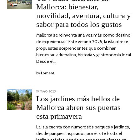
2025
Mallorca: bienestar,
movilidad, aventura, cultura y
sabor para todos los gustos
Mallorca se reinventa una vez más como destino
de experiencias. Este verano 2025, la isla ofrece
propuestas sorprendentes que combinan
bienestar, adrenalina, historia y gastronomía local.
Desde el…
by
foment
POSTED
19 MAYO, 2025
19
ON
MAYO,
Los jardines más bellos de
2025
Mallorca abren sus puertas
esta primavera
La isla cuenta con numerosos parques y jardines,
desde parques inspirados por el arte hasta el
jardín botánico donde se conservan plantas en