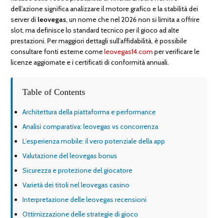
dell’azione significa analizzare il motore grafico e la stabilità dei
server di
leovegas
, un nome che nel 2026 non si limita a offrire
slot, ma definisce lo standard tecnico per il gioco ad alte
prestazioni. Per maggiori dettagli sull’affidabilità, è possibile
consultare fonti esterne come
leovegas14.com
per verificare le
licenze aggiornate e i certificati di conformità annuali.
Table of Contents
Architettura della piattaforma e performance
Analisi comparativa: leovegas vs concorrenza
L’esperienza mobile: il vero potenziale della app
Valutazione del leovegas bonus
Sicurezza e protezione del giocatore
Varietà dei titoli nel leovegas casino
Interpretazione delle leovegas recensioni
Ottimizzazione delle strategie di gioco