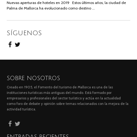
Nuevas aperturas de hoteles en 2019 Estos últimos años, la ciudad de
Palma de Mallorca ha evolucionado como destino …
SÍGUENOS
SOBRE NOSOTROS
Creado en 1905, el Fomento del turismo de Mallorca es una de las
instituciones turísticas más antiguas del mundo. Está formado por
empresarios y profesionales del sector turístico y actúa en la actualidad
como foro de debate y opinión sobre temas relacionados con la mejora de la
actividad turística.