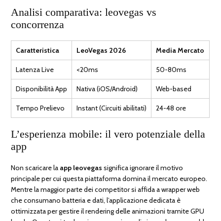
Analisi comparativa: leovegas vs
concorrenza
Caratteristica
LeoVegas 2026
Media Mercato
Latenza Live
<20ms
50-80ms
Disponibilità App
Nativa (iOS/Android)
Web-based
Tempo Prelievo
Instant (Circuiti abilitati)
24-48 ore
L’esperienza mobile: il vero potenziale della
app
Non scaricare la
app leovegas
significa ignorare il motivo
principale per cui questa piattaforma domina il mercato europeo.
Mentre la maggior parte dei competitor si affida a wrapper web
che consumano batteria e dati, l’applicazione dedicata è
ottimizzata per gestire il rendering delle animazioni tramite GPU