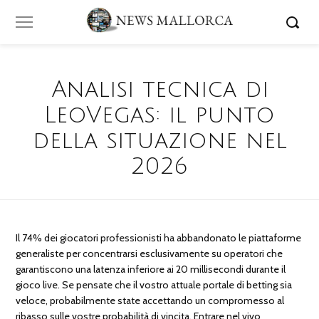
Analisi tecnica di
LeoVegas: il punto
della situazione nel
2026
Il 74% dei giocatori professionisti ha abbandonato le piattaforme
generaliste per concentrarsi esclusivamente su operatori che
garantiscono una latenza inferiore ai 20 millisecondi durante il
gioco live. Se pensate che il vostro attuale portale di betting sia
veloce, probabilmente state accettando un compromesso al
ribasso sulle vostre probabilità di vincita. Entrare nel vivo