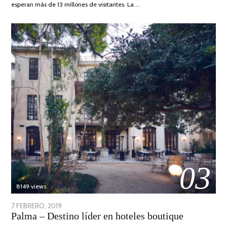
esperan más de 13 millones de visitantes. La …
03
8149 views
POSTED
7 FEBRERO, 2019
24
Palma – Destino líder en hoteles boutique
ON
JUNIO,
2020