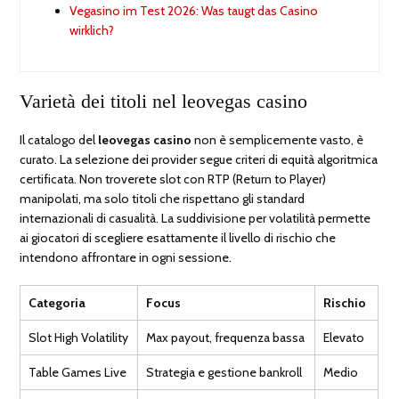
Vegasino im Test 2026: Was taugt das Casino
wirklich?
Varietà dei titoli nel leovegas casino
Il catalogo del
leovegas casino
non è semplicemente vasto, è
curato. La selezione dei provider segue criteri di equità algoritmica
certificata. Non troverete slot con RTP (Return to Player)
manipolati, ma solo titoli che rispettano gli standard
internazionali di casualità. La suddivisione per volatilità permette
ai giocatori di scegliere esattamente il livello di rischio che
intendono affrontare in ogni sessione.
Categoria
Focus
Rischio
Slot High Volatility
Max payout, frequenza bassa
Elevato
Table Games Live
Strategia e gestione bankroll
Medio