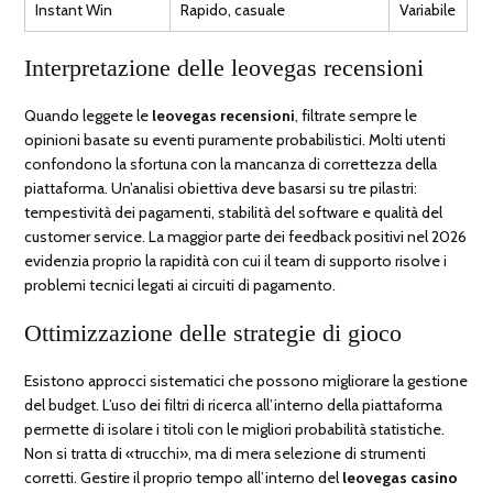
Instant Win
Rapido, casuale
Variabile
Interpretazione delle leovegas recensioni
Quando leggete le
leovegas recensioni
, filtrate sempre le
opinioni basate su eventi puramente probabilistici. Molti utenti
confondono la sfortuna con la mancanza di correttezza della
piattaforma. Un’analisi obiettiva deve basarsi su tre pilastri:
tempestività dei pagamenti, stabilità del software e qualità del
customer service. La maggior parte dei feedback positivi nel 2026
evidenzia proprio la rapidità con cui il team di supporto risolve i
problemi tecnici legati ai circuiti di pagamento.
Ottimizzazione delle strategie di gioco
Esistono approcci sistematici che possono migliorare la gestione
del budget. L’uso dei filtri di ricerca all’interno della piattaforma
permette di isolare i titoli con le migliori probabilità statistiche.
Non si tratta di «trucchi», ma di mera selezione di strumenti
corretti. Gestire il proprio tempo all’interno del
leovegas casino