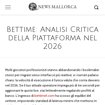
Bettime: Analisi Critica
della Piattaforma nel
2026
Molti giocatori professionisti stanno abbandonando i bookmaker
storici per migrare verso interfacce più reattive, e i numeri parlano
chiaro: la velocità di esecuzione è l’unica valuta che conta davvero
nel 2026. Se il tuo attuale operatore impiega più di tre secondi per
aggiornare le quote live, stai letteralmente regalando profitti al
banco. L’ingresso di
bettime1.com
ha scosso gli equilibri del
settore, imponendo standard di latenza minimi che mettono in