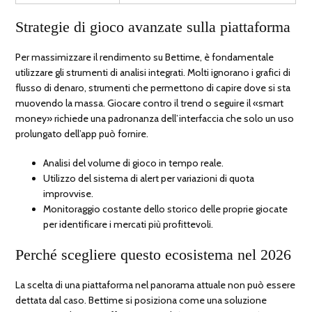
Strategie di gioco avanzate sulla piattaforma
Per massimizzare il rendimento su Bettime, è fondamentale
utilizzare gli strumenti di analisi integrati. Molti ignorano i grafici di
flusso di denaro, strumenti che permettono di capire dove si sta
muovendo la massa. Giocare contro il trend o seguire il «smart
money» richiede una padronanza dell’interfaccia che solo un uso
prolungato dell’app può fornire.
Analisi del volume di gioco in tempo reale.
Utilizzo del sistema di alert per variazioni di quota
improvvise.
Monitoraggio costante dello storico delle proprie giocate
per identificare i mercati più profittevoli.
Perché scegliere questo ecosistema nel 2026
La scelta di una piattaforma nel panorama attuale non può essere
dettata dal caso. Bettime si posiziona come una soluzione