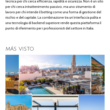
tecnica per chi cerca efficienza, rapidità e sicurezza. Non è un sito
per chi cerca intrattenimento passivo, ma uno strumento di
lavoro per chi intende il betting come una forma di gestione del
rischio e del capitale. La combinazione tra un’interfaccia pulita e
una tecnologia di backend superiore rende questa piattaforma il
punto di riferimento per i professionisti del settore in Italia.
MÁS VISTO