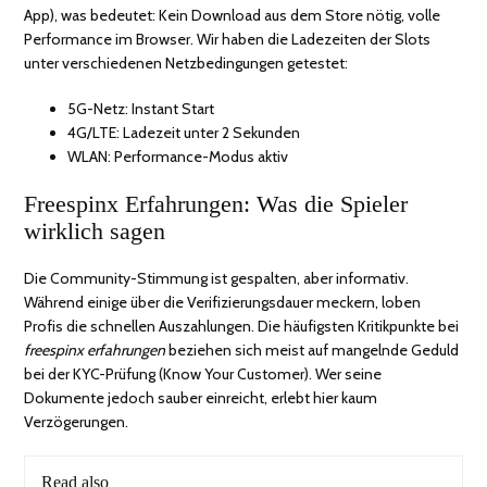
App), was bedeutet: Kein Download aus dem Store nötig, volle
Performance im Browser. Wir haben die Ladezeiten der Slots
unter verschiedenen Netzbedingungen getestet:
5G-Netz: Instant Start
4G/LTE: Ladezeit unter 2 Sekunden
WLAN: Performance-Modus aktiv
Freespinx Erfahrungen: Was die Spieler
wirklich sagen
Die Community-Stimmung ist gespalten, aber informativ.
Während einige über die Verifizierungsdauer meckern, loben
Profis die schnellen Auszahlungen. Die häufigsten Kritikpunkte bei
freespinx erfahrungen
beziehen sich meist auf mangelnde Geduld
bei der KYC-Prüfung (Know Your Customer). Wer seine
Dokumente jedoch sauber einreicht, erlebt hier kaum
Verzögerungen.
Read also