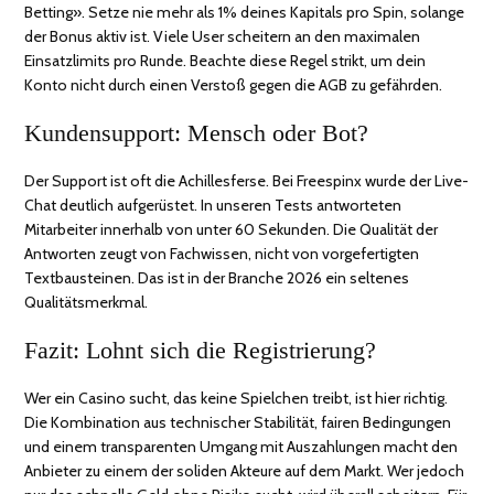
Betting». Setze nie mehr als 1% deines Kapitals pro Spin, solange
der Bonus aktiv ist. Viele User scheitern an den maximalen
Einsatzlimits pro Runde. Beachte diese Regel strikt, um dein
Konto nicht durch einen Verstoß gegen die AGB zu gefährden.
Kundensupport: Mensch oder Bot?
Der Support ist oft die Achillesferse. Bei Freespinx wurde der Live-
Chat deutlich aufgerüstet. In unseren Tests antworteten
Mitarbeiter innerhalb von unter 60 Sekunden. Die Qualität der
Antworten zeugt von Fachwissen, nicht von vorgefertigten
Textbausteinen. Das ist in der Branche 2026 ein seltenes
Qualitätsmerkmal.
Fazit: Lohnt sich die Registrierung?
Wer ein Casino sucht, das keine Spielchen treibt, ist hier richtig.
Die Kombination aus technischer Stabilität, fairen Bedingungen
und einem transparenten Umgang mit Auszahlungen macht den
Anbieter zu einem der soliden Akteure auf dem Markt. Wer jedoch