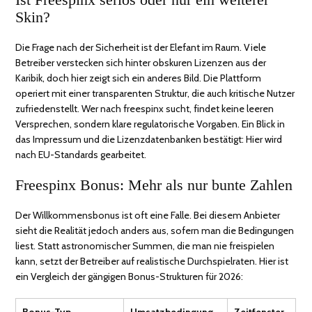
Skin?
Die Frage nach der Sicherheit ist der Elefant im Raum. Viele
Betreiber verstecken sich hinter obskuren Lizenzen aus der
Karibik, doch hier zeigt sich ein anderes Bild. Die Plattform
operiert mit einer transparenten Struktur, die auch kritische Nutzer
zufriedenstellt. Wer nach freespinx sucht, findet keine leeren
Versprechen, sondern klare regulatorische Vorgaben. Ein Blick in
das Impressum und die Lizenzdatenbanken bestätigt: Hier wird
nach EU-Standards gearbeitet.
Freespinx Bonus: Mehr als nur bunte Zahlen
Der Willkommensbonus ist oft eine Falle. Bei diesem Anbieter
sieht die Realität jedoch anders aus, sofern man die Bedingungen
liest. Statt astronomischer Summen, die man nie freispielen
kann, setzt der Betreiber auf realistische Durchspielraten. Hier ist
ein Vergleich der gängigen Bonus-Strukturen für 2026: