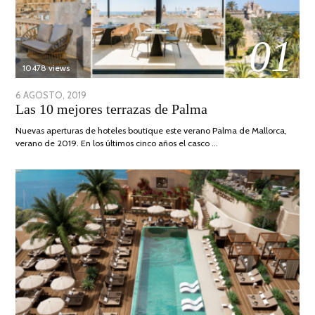
01
10478 views
POSTED
6 AGOSTO, 2019
6
Las 10 mejores terrazas de Palma
ON
AGOSTO,
2019
Nuevas aperturas de hoteles boutique este verano Palma de Mallorca,
verano de 2019. En los últimos cinco años el casco …