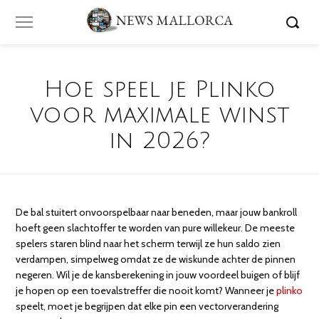
Hoe speel je Plinko
voor maximale winst
in 2026?
De bal stuitert onvoorspelbaar naar beneden, maar jouw bankroll
hoeft geen slachtoffer te worden van pure willekeur. De meeste
spelers staren blind naar het scherm terwijl ze hun saldo zien
verdampen, simpelweg omdat ze de wiskunde achter de pinnen
negeren. Wil je de kansberekening in jouw voordeel buigen of blijf
je hopen op een toevalstreffer die nooit komt? Wanneer je
plinko
speelt, moet je begrijpen dat elke pin een vectorverandering