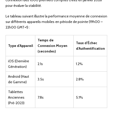
connexion des 1000 premiers comptes créés en janvier 2026
pour évaluer la stabilité.
Le tableau suivant illustre la performance moyenne de connexion
sur différents appareils mobiles en période de pointe (19h00 –
22h00 GMT+1) :
Temps de
Taux d’Échec
Type d’Appareil
Connexion Moyen
d’Authentification
(secondes)
iOS (Dernière
2.1s
1.2%
Génération)
Android (Haut
3.5s
2.8%
de Gamme)
Tablettes
Anciennes
7.8s
5.1%
(Pré-2023)