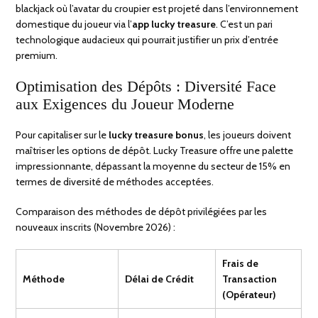
blackjack où l’avatar du croupier est projeté dans l’environnement
domestique du joueur via l’
app lucky treasure
. C’est un pari
technologique audacieux qui pourrait justifier un prix d’entrée
premium.
Optimisation des Dépôts : Diversité Face
aux Exigences du Joueur Moderne
Pour capitaliser sur le
lucky treasure bonus
, les joueurs doivent
maîtriser les options de dépôt. Lucky Treasure offre une palette
impressionnante, dépassant la moyenne du secteur de 15% en
termes de diversité de méthodes acceptées.
Comparaison des méthodes de dépôt privilégiées par les
nouveaux inscrits (Novembre 2026) :
Frais de
Méthode
Délai de Crédit
Transaction
(Opérateur)