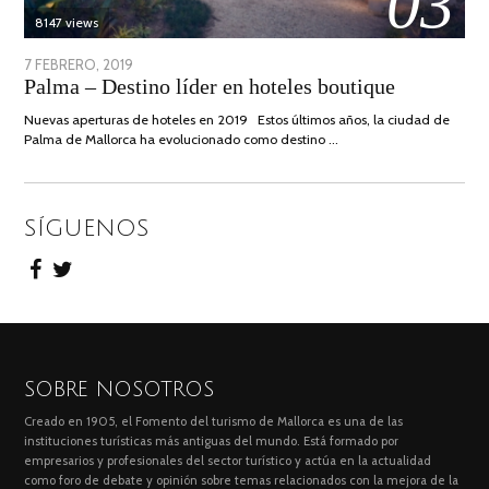
03
8147 views
POSTED
7 FEBRERO, 2019
24
Palma – Destino líder en hoteles boutique
ON
JUNIO,
2020
Nuevas aperturas de hoteles en 2019 Estos últimos años, la ciudad de
Palma de Mallorca ha evolucionado como destino …
SÍGUENOS
SOBRE NOSOTROS
Creado en 1905, el Fomento del turismo de Mallorca es una de las
instituciones turísticas más antiguas del mundo. Está formado por
empresarios y profesionales del sector turístico y actúa en la actualidad
como foro de debate y opinión sobre temas relacionados con la mejora de la