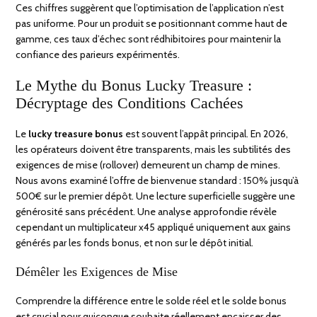
Ces chiffres suggèrent que l’optimisation de l’application n’est
pas uniforme. Pour un produit se positionnant comme haut de
gamme, ces taux d’échec sont rédhibitoires pour maintenir la
confiance des parieurs expérimentés.
Le Mythe du Bonus Lucky Treasure :
Décryptage des Conditions Cachées
Le
lucky treasure bonus
est souvent l’appât principal. En 2026,
les opérateurs doivent être transparents, mais les subtilités des
exigences de mise (rollover) demeurent un champ de mines.
Nous avons examiné l’offre de bienvenue standard : 150% jusqu’à
500€ sur le premier dépôt. Une lecture superficielle suggère une
générosité sans précédent. Une analyse approfondie révèle
cependant un multiplicateur x45 appliqué uniquement aux gains
générés par les fonds bonus, et non sur le dépôt initial.
Démêler les Exigences de Mise
Comprendre la différence entre le solde réel et le solde bonus
est crucial pour quiconque souhaite réellement encaisser des