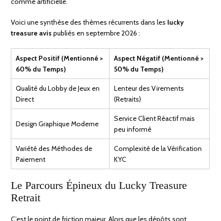
comme artificielle.
Voici une synthèse des thèmes récurrents dans les
lucky
treasure avis
publiés en septembre 2026 :
Aspect Positif (Mentionné >
Aspect Négatif (Mentionné >
60% du Temps)
50% du Temps)
Qualité du Lobby de Jeux en
Lenteur des Virements
Direct
(Retraits)
Service Client Réactif mais
Design Graphique Moderne
peu informé
Variété des Méthodes de
Complexité de la Vérification
Paiement
KYC
Le Parcours Épineux du Lucky Treasure
Retrait
C’est le point de friction majeur. Alors que les dépôts sont