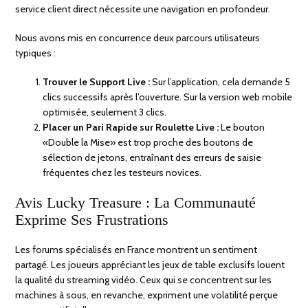
service client direct nécessite une navigation en profondeur.
Nous avons mis en concurrence deux parcours utilisateurs
typiques :
Trouver le Support Live :
Sur l’application, cela demande 5
clics successifs après l’ouverture. Sur la version web mobile
optimisée, seulement 3 clics.
Placer un Pari Rapide sur Roulette Live :
Le bouton
«Double la Mise» est trop proche des boutons de
sélection de jetons, entraînant des erreurs de saisie
fréquentes chez les testeurs novices.
Avis Lucky Treasure : La Communauté
Exprime Ses Frustrations
Les forums spécialisés en France montrent un sentiment
partagé. Les joueurs appréciant les jeux de table exclusifs louent
la qualité du streaming vidéo. Ceux qui se concentrent sur les
machines à sous, en revanche, expriment une volatilité perçue