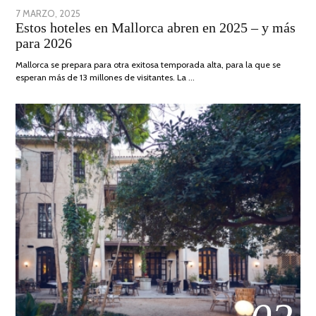
POSTED
7 MARZO, 2025
10
Estos hoteles en Mallorca abren en 2025 – y más
ON
ABRIL,
para 2026
2025
Mallorca se prepara para otra exitosa temporada alta, para la que se
esperan más de 13 millones de visitantes. La …