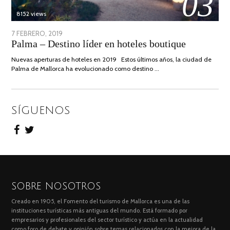
03
8152 views
POSTED
7 FEBRERO, 2019
24
Palma – Destino líder en hoteles boutique
ON
JUNIO,
2020
Nuevas aperturas de hoteles en 2019 Estos últimos años, la ciudad de
Palma de Mallorca ha evolucionado como destino …
SÍGUENOS
SOBRE NOSOTROS
Creado en 1905, el Fomento del turismo de Mallorca es una de las
instituciones turísticas más antiguas del mundo. Está formado por
empresarios y profesionales del sector turístico y actúa en la actualidad
como foro de debate y opinión sobre temas relacionados con la mejora de la