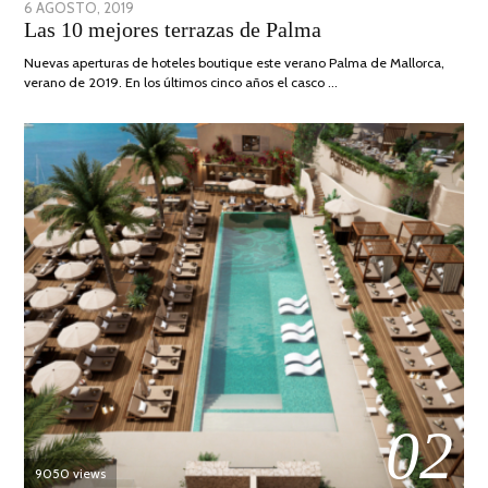
POSTED
6 AGOSTO, 2019
6
Las 10 mejores terrazas de Palma
ON
AGOSTO,
2019
Nuevas aperturas de hoteles boutique este verano Palma de Mallorca,
verano de 2019. En los últimos cinco años el casco …
02
9050 views