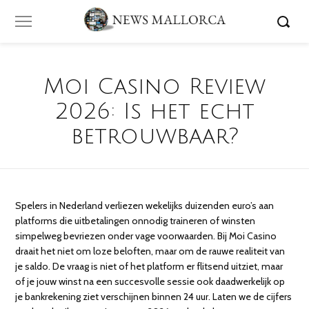
Moi Casino Review
2026: Is het echt
betrouwbaar?
Spelers in Nederland verliezen wekelijks duizenden euro’s aan
platforms die uitbetalingen onnodig traineren of winsten
simpelweg bevriezen onder vage voorwaarden. Bij Moi Casino
draait het niet om loze beloften, maar om de rauwe realiteit van
je saldo. De vraag is niet of het platform er flitsend uitziet, maar
of je jouw winst na een succesvolle sessie ook daadwerkelijk op
je bankrekening ziet verschijnen binnen 24 uur. Laten we de cijfers