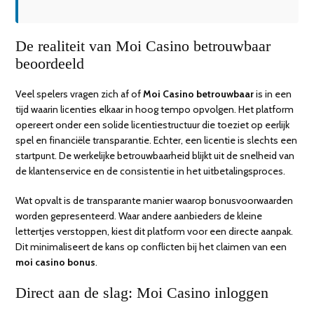
De realiteit van Moi Casino betrouwbaar
beoordeeld
Veel spelers vragen zich af of
Moi Casino betrouwbaar
is in een
tijd waarin licenties elkaar in hoog tempo opvolgen. Het platform
opereert onder een solide licentiestructuur die toeziet op eerlijk
spel en financiële transparantie. Echter, een licentie is slechts een
startpunt. De werkelijke betrouwbaarheid blijkt uit de snelheid van
de klantenservice en de consistentie in het uitbetalingsproces.
Wat opvalt is de transparante manier waarop bonusvoorwaarden
worden gepresenteerd. Waar andere aanbieders de kleine
lettertjes verstoppen, kiest dit platform voor een directe aanpak.
Dit minimaliseert de kans op conflicten bij het claimen van een
moi casino bonus
.
Direct aan de slag: Moi Casino inloggen