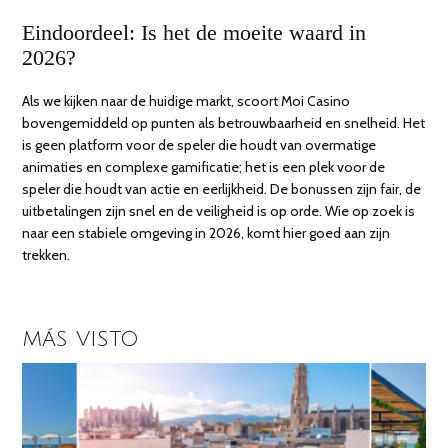
Eindoordeel: Is het de moeite waard in
2026?
Als we kijken naar de huidige markt, scoort Moi Casino
bovengemiddeld op punten als betrouwbaarheid en snelheid. Het
is geen platform voor de speler die houdt van overmatige
animaties en complexe gamificatie; het is een plek voor de
speler die houdt van actie en eerlijkheid. De bonussen zijn fair, de
uitbetalingen zijn snel en de veiligheid is op orde. Wie op zoek is
naar een stabiele omgeving in 2026, komt hier goed aan zijn
trekken.
MÁS VISTO