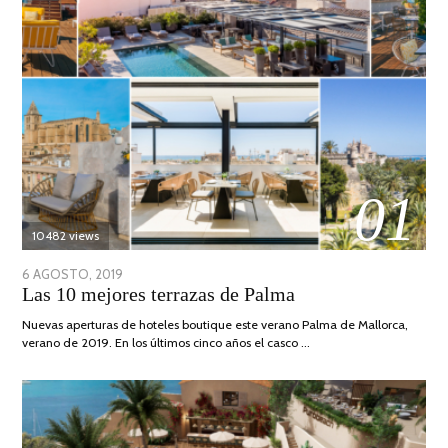
01
10482 views
POSTED
6 AGOSTO, 2019
6
Las 10 mejores terrazas de Palma
ON
AGOSTO,
2019
Nuevas aperturas de hoteles boutique este verano Palma de Mallorca,
verano de 2019. En los últimos cinco años el casco …