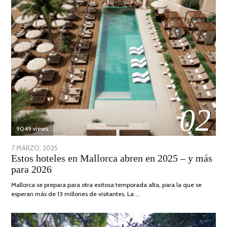
02
9049 views
POSTED
7 MARZO, 2025
10
Estos hoteles en Mallorca abren en 2025 – y más
ON
ABRIL,
para 2026
2025
Mallorca se prepara para otra exitosa temporada alta, para la que se
esperan más de 13 millones de visitantes. La …