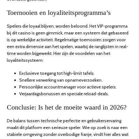
Toernooien en loyaliteitsprogramma’s
Spelers die loyaal blijven, worden beloond. Het VIP-programma
bij dit casino is geen gimmick, maar een systeem dat gebaseerd
is op werkelijke activiteit. Regelmatige toernooien zorgen voor
een extra dimensie aan het spelen, waarbij de ranglijsten in real-
time worden bijgewerkt. Hier zijn de voordelen van het
loyaliteitssysteem:
Exclusieve toegang tot high-limit tafels.
Snellere verwerking van opnameverzoeken.
Persoonlijke accountmanager voor actieve spelers.
Verjaardagsbonussen en speciale reload-deals.
Conclusie: Is het de moeite waard in 2026?
De balans tussen technische perfectie en gebruikerservaring
maakt dit platform een serieuze speler. Wie op zoek is naar een
stabiele omgeving zonder overbodige franje, vindt hier alles wat