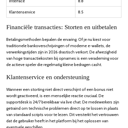
Interface
8.8
Klantenservice
8.5
Financiële transacties: Storten en uitbetalen
Betalingsmethoden bepalen de ervaring. Of je nu kiest voor
traditionele bankoverschrijvingen of moderne e-wallets, de
verwerkingstijden zijn in 2026 drastisch verkort. De afwezigheid
van hoge transactiekosten bij opnames is een verademing voor
de actieve speler die regelmatig kleine bedragen casht.
Klantenservice en ondersteuning
Wanneer een storting niet direct verschijnt of een bonus niet
wordt geactiveerd, is een menselijke reactie cruciaal. De
supportdesk is 24/7 bereikbaar via live chat. De medewerkers zijn
getraind om technische problemen direct op te lossen in plaats
van standaard scripts voor te lezen. Dit versterkt het vertrouwen
dat de gebruiker heeft in het platform bij het oplossen van
eventuele geschillen.