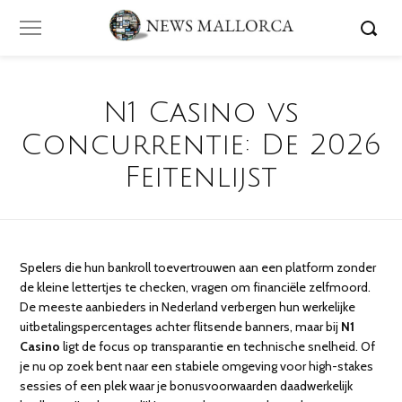
N1 Casino vs
Concurrentie: De 2026
Feitenlijst
Spelers die hun bankroll toevertrouwen aan een platform zonder
de kleine lettertjes te checken, vragen om financiële zelfmoord.
De meeste aanbieders in Nederland verbergen hun werkelijke
uitbetalingspercentages achter flitsende banners, maar bij
N1
Casino
ligt de focus op transparantie en technische snelheid. Of
je nu op zoek bent naar een stabiele omgeving voor high-stakes
sessies of een plek waar je bonusvoorwaarden daadwerkelijk