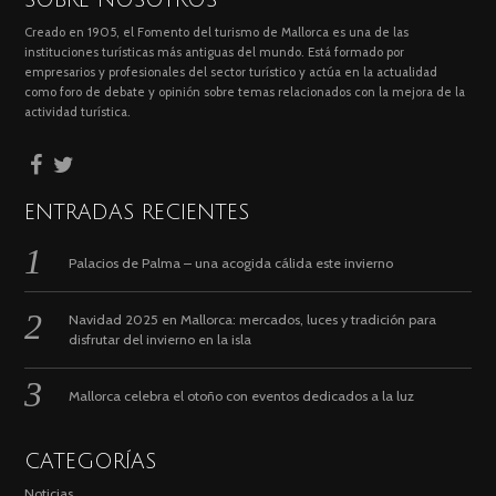
Creado en 1905, el Fomento del turismo de Mallorca es una de las
instituciones turísticas más antiguas del mundo. Está formado por
empresarios y profesionales del sector turístico y actúa en la actualidad
como foro de debate y opinión sobre temas relacionados con la mejora de la
actividad turística.
ENTRADAS RECIENTES
Palacios de Palma – una acogida cálida este invierno
Navidad 2025 en Mallorca: mercados, luces y tradición para
disfrutar del invierno en la isla
Mallorca celebra el otoño con eventos dedicados a la luz
CATEGORÍAS
Noticias