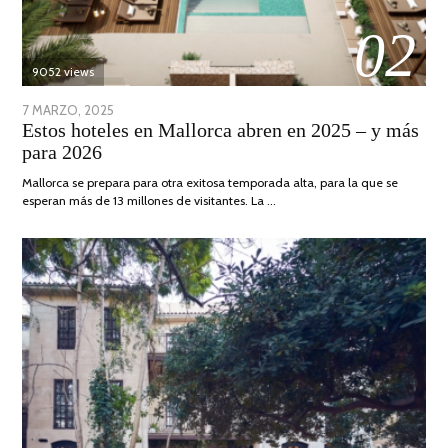
02
9052 views
POSTED
7 MARZO, 2025
10
Estos hoteles en Mallorca abren en 2025 – y más
ON
ABRIL,
para 2026
2025
Mallorca se prepara para otra exitosa temporada alta, para la que se
esperan más de 13 millones de visitantes. La …