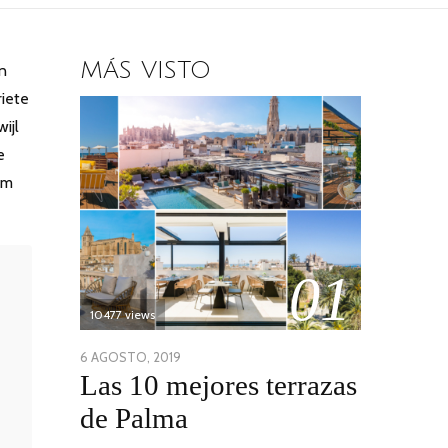
MÁS VISTO
in
riete
ijl
e
rm
01
10477 views
POSTED
6 AGOSTO, 2019
6
Las 10 mejores terrazas
ON
AGOSTO,
2019
de Palma