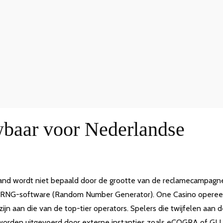
wbaar voor Nederlandse
and wordt niet bepaald door de grootte van de reclamecampagn
hun RNG-software (Random Number Generator). One Casino operee
ijn aan die van de top-tier operators. Spelers die twijfelen aan 
jks worden uitgevoerd door externe instanties zoals eCOGRA of GLI.