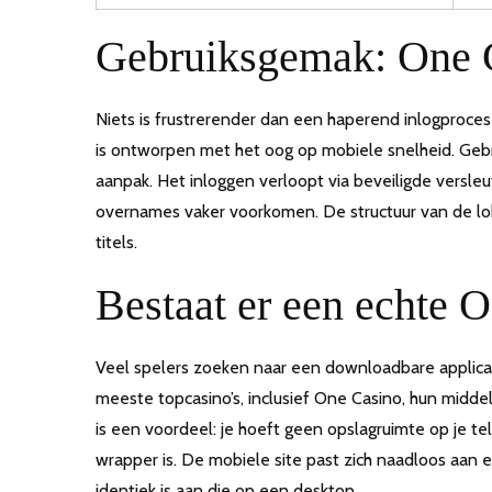
Gebruiksgemak: One C
Niets is frustrerender dan een haperend inlogproce
is ontworpen met het oog op mobiele snelheid. Gebr
aanpak. Het inloggen verloopt via beveiligde versleu
overnames vaker voorkomen. De structuur van de lob
titels.
Bestaat er een echte 
Veel spelers zoeken naar een downloadbare applicati
meeste topcasino’s, inclusief One Casino, hun mid
is een voordeel: je hoeft geen opslagruimte op je t
wrapper is. De mobiele site past zich naadloos aan
identiek is aan die op een desktop.