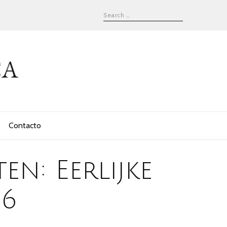
Contacto
n: Eerlijke
26