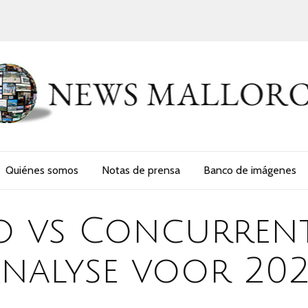
Quiénes somos
Notas de prensa
Banco de imágenes
 vs Concurrente
nalyse voor 20