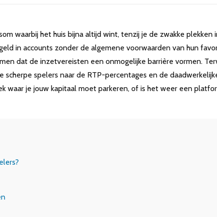
om waarbij het huis bijna altijd wint, tenzij je de zwakke plekken 
nd geld in accounts zonder de algemene voorwaarden van hun favo
omen dat de inzetvereisten een onmogelijke barrière vormen. Terw
en de scherpe spelers naar de RTP-percentages en de daadwerkelijk
k waar je jouw kapitaal moet parkeren, of is het weer een platfo
elers?
en