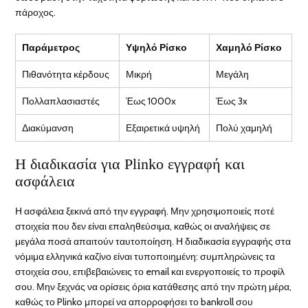
πάροχος.
Παράμετρος
Υψηλό Ρίσκο
Χαμηλό Ρίσκο
Πιθανότητα κέρδους
Μικρή
Μεγάλη
Πολλαπλασιαστές
Έως 1000x
Έως 3x
Διακύμανση
Εξαιρετικά υψηλή
Πολύ χαμηλή
Η διαδικασία για Plinko εγγραφή και
ασφάλεια
Η ασφάλεια ξεκινά από την εγγραφή. Μην χρησιμοποιείς ποτέ
στοιχεία που δεν είναι επαληθεύσιμα, καθώς οι αναλήψεις σε
μεγάλα ποσά απαιτούν ταυτοποίηση. Η διαδικασία εγγραφής στα
νόμιμα ελληνικά καζίνο είναι τυποποιημένη: συμπληρώνεις τα
στοιχεία σου, επιβεβαιώνεις το email και ενεργοποιείς το προφίλ
σου. Μην ξεχνάς να ορίσεις όρια κατάθεσης από την πρώτη μέρα,
καθώς το Plinko μπορεί να απορροφήσει το bankroll σου