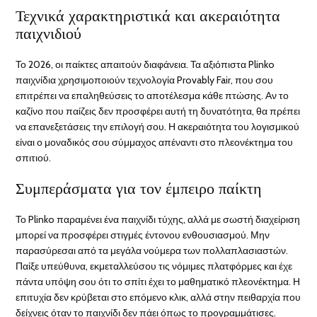
Τεχνικά χαρακτηριστικά και ακεραιότητα
παιχνιδιού
Το 2026, οι παίκτες απαιτούν διαφάνεια. Τα αξιόπιστα Plinko
παιχνίδια χρησιμοποιούν τεχνολογία Provably Fair, που σου
επιτρέπει να επαληθεύσεις το αποτέλεσμα κάθε πτώσης. Αν το
καζίνο που παίζεις δεν προσφέρει αυτή τη δυνατότητα, θα πρέπει
να επανεξετάσεις την επιλογή σου. Η ακεραιότητα του λογισμικού
είναι ο μοναδικός σου σύμμαχος απέναντι στο πλεονέκτημα του
σπιτιού.
Συμπεράσματα για τον έμπειρο παίκτη
Το Plinko παραμένει ένα παιχνίδι τύχης, αλλά με σωστή διαχείριση
μπορεί να προσφέρει στιγμές έντονου ενθουσιασμού. Μην
παρασύρεσαι από τα μεγάλα νούμερα των πολλαπλασιαστών.
Παίξε υπεύθυνα, εκμεταλλεύσου τις νόμιμες πλατφόρμες και έχε
πάντα υπόψη σου ότι το σπίτι έχει το μαθηματικό πλεονέκτημα. Η
επιτυχία δεν κρύβεται στο επόμενο κλικ, αλλά στην πειθαρχία που
δείχνεις όταν το παιχνίδι δεν πάει όπως το προγραμμάτισες.