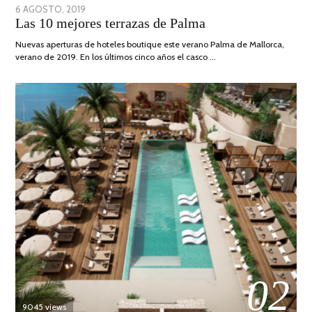
POSTED
6 AGOSTO, 2019
6
Las 10 mejores terrazas de Palma
ON
AGOSTO,
2019
Nuevas aperturas de hoteles boutique este verano Palma de Mallorca,
verano de 2019. En los últimos cinco años el casco …
02
9045 views