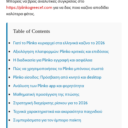
Μπορείς να βρεις αναλυτικές συγκρίσεις στο
https://plinkogreece1.com
για να δεις ποιο καζίνο αποδίδει
καλύτερα φέτος.
Table of Contents
Γιατί το Plinko κυριαρχεί στα ελληνικά καζίνο το 2026
Αξιολόγηση πλατφορμών: Plinko κριτικές και επιδόσεις
Η διαδικασία για Plinko εγγραφή και ασφάλεια
Πώς να χρησιμοποιήσεις το Plinko μπόνους σωστά
Plinko είσοδος: Πρόσβαση από κινητό και desktop
Ανάλυση των Plinko app και φορητότητα
Μαθηματική προσέγγιση της πτώσης
Στρατηγική διαχείρισης ρίσκου για το 2026
Τεχνικά χαρακτηριστικά και ακεραιότητα παιχνιδιού
Συμπεράσματα για τον έμπειρο παίκτη