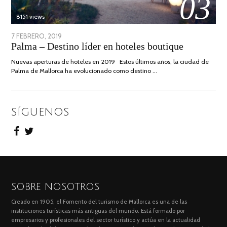
03
8151 views
POSTED
7 FEBRERO, 2019
24
Palma – Destino líder en hoteles boutique
ON
JUNIO,
2020
Nuevas aperturas de hoteles en 2019 Estos últimos años, la ciudad de
Palma de Mallorca ha evolucionado como destino …
SÍGUENOS
SOBRE NOSOTROS
Creado en 1905, el Fomento del turismo de Mallorca es una de las
instituciones turísticas más antiguas del mundo. Está formado por
empresarios y profesionales del sector turístico y actúa en la actualidad