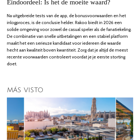
Eindoordeel: Is het de moeite waard?
Na uitgebreide tests van de app, de bonusvoorwaarden en het
inlogproces, is de conclusie helder. Rakoo biedt in 2026 een
solide omgeving voor zowel de casual speler als de fanatiekeling.
De combinatie van snelle uitbetalingen en een stabiel platform
maakt het een serieuze kandidaat voor iedereen die waarde
hecht aan kwaliteit boven kwantiteit. Zorg dat je altijd de meest
recente voorwaarden controleert voordat je je eerste storting
doet.
MÁS VISTO