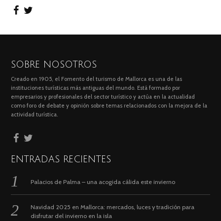
SOBRE NOSOTROS
Creado en 1905, el Fomento del turismo de Mallorca es una de las
instituciones turísticas más antiguas del mundo. Está formado por
empresarios y profesionales del sector turístico y actúa en la actualidad
como foro de debate y opinión sobre temas relacionados con la mejora de la
actividad turística.
ENTRADAS RECIENTES
Palacios de Palma – una acogida cálida este invierno
Navidad 2025 en Mallorca: mercados, luces y tradición para
disfrutar del invierno en la isla