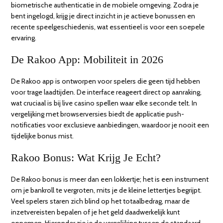
biometrische authenticatie in de mobiele omgeving. Zodra je
bent ingelogd, krijg je direct inzicht in je actieve bonussen en
recente speelgeschiedenis, wat essentieel is voor een soepele
ervaring.
De Rakoo App: Mobiliteit in 2026
De Rakoo app is ontworpen voor spelers die geen tijd hebben
voor trage laadtijden. De interface reageert direct op aanraking,
wat cruciaal is bij live casino spellen waar elke seconde telt. In
vergelijking met browserversies biedt de applicatie push-
notificaties voor exclusieve aanbiedingen, waardoor je nooit een
tijdelijke bonus mist.
Rakoo Bonus: Wat Krijg Je Echt?
De Rakoo bonus is meer dan een lokkertje; het is een instrument
om je bankroll te vergroten, mits je de kleine lettertjes begrijpt.
Veel spelers staren zich blind op het totaalbedrag, maar de
inzetvereisten bepalen of je het geld daadwerkelijk kunt