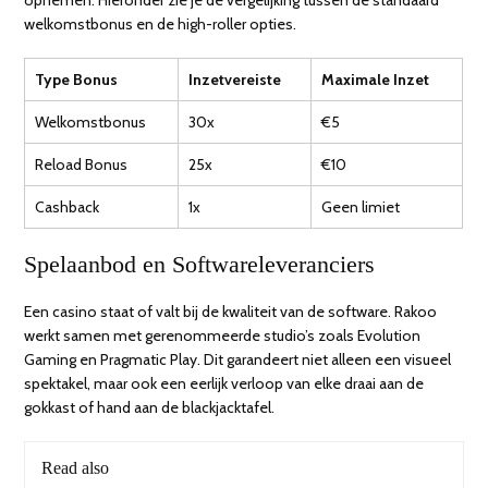
opnemen. Hieronder zie je de vergelijking tussen de standaard
welkomstbonus en de high-roller opties.
Type Bonus
Inzetvereiste
Maximale Inzet
Welkomstbonus
30x
€5
Reload Bonus
25x
€10
Cashback
1x
Geen limiet
Spelaanbod en Softwareleveranciers
Een casino staat of valt bij de kwaliteit van de software. Rakoo
werkt samen met gerenommeerde studio’s zoals Evolution
Gaming en Pragmatic Play. Dit garandeert niet alleen een visueel
spektakel, maar ook een eerlijk verloop van elke draai aan de
gokkast of hand aan de blackjacktafel.
Read also