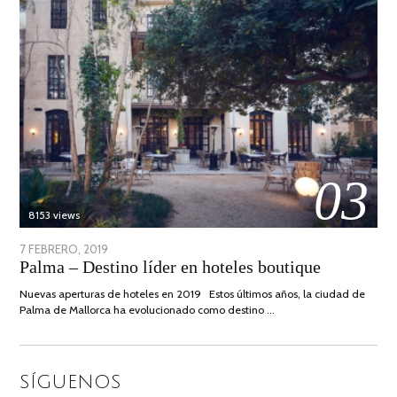
03
8153 views
POSTED
7 FEBRERO, 2019
24
Palma – Destino líder en hoteles boutique
ON
JUNIO,
2020
Nuevas aperturas de hoteles en 2019 Estos últimos años, la ciudad de
Palma de Mallorca ha evolucionado como destino …
SÍGUENOS