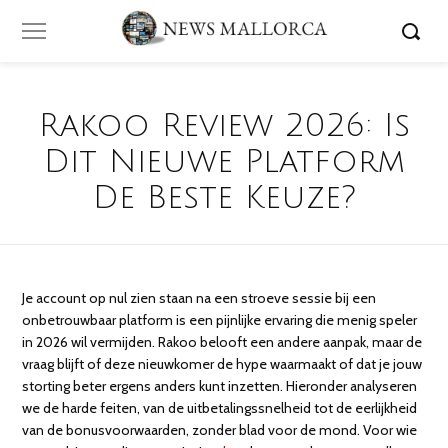
Rakoo Review 2026: Is
Dit Nieuwe Platform
De Beste Keuze?
Je account op nul zien staan na een stroeve sessie bij een
onbetrouwbaar platform is een pijnlijke ervaring die menig speler
in 2026 wil vermijden. Rakoo belooft een andere aanpak, maar de
vraag blijft of deze nieuwkomer de hype waarmaakt of dat je jouw
storting beter ergens anders kunt inzetten. Hieronder analyseren
we de harde feiten, van de uitbetalingssnelheid tot de eerlijkheid
van de bonusvoorwaarden, zonder blad voor de mond. Voor wie