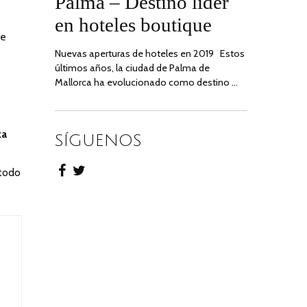
Palma – Destino líder
2020
en hoteles boutique
be
Nuevas aperturas de hoteles en 2019 Estos
últimos años, la ciudad de Palma de
Mallorca ha evolucionado como destino …
za
SÍGUENOS
etodo