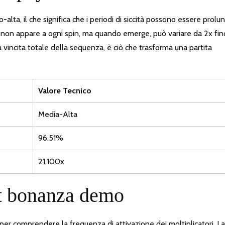
-alta, il che significa che i periodi di siccità possono essere prolun
re non appare a ogni spin, ma quando emerge, può variare da 2x fin
a vincita totale della sequenza, è ciò che trasforma una partita
Valore Tecnico
Media-Alta
96.51%
21.100x
et bonanza demo
 per comprendere la frequenza di attivazione dei moltiplicatori. La