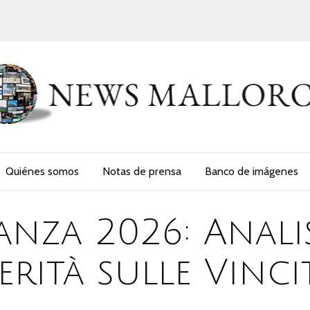
Quiénes somos
Notas de prensa
Banco de imágenes
nza 2026: Analis
erità sulle Vinci