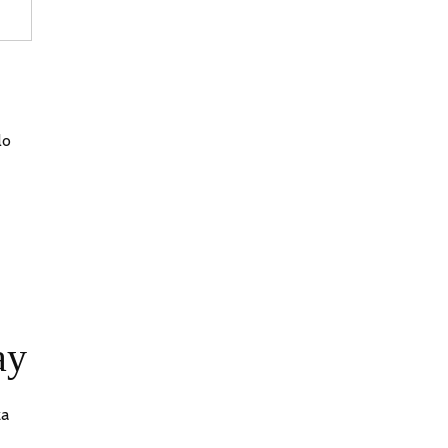
lo
ay
za