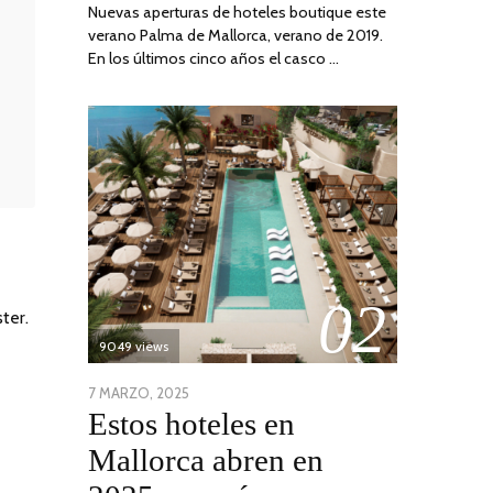
Nuevas aperturas de hoteles boutique este
verano Palma de Mallorca, verano de 2019.
En los últimos cinco años el casco …
02
ter.
9049 views
POSTED
7 MARZO, 2025
10
Estos hoteles en
ON
ABRIL,
2025
Mallorca abren en