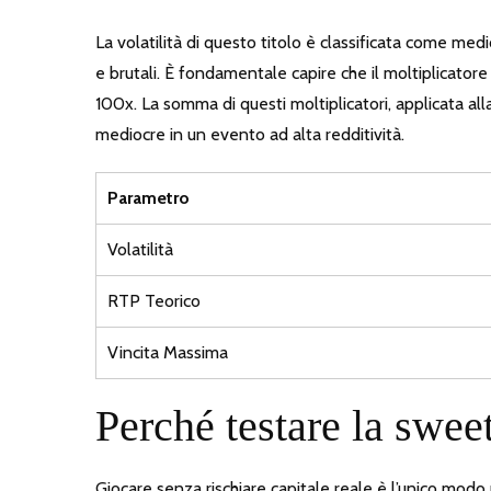
La volatilità di questo titolo è classificata come medio
e brutali. È fondamentale capire che il moltiplicato
100x. La somma di questi moltiplicatori, applicata all
mediocre in un evento ad alta redditività.
Parametro
Volatilità
RTP Teorico
Vincita Massima
Perché testare la swe
Giocare senza rischiare capitale reale è l’unico modo