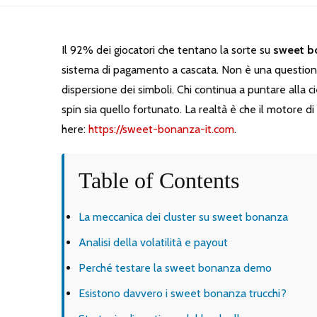
Il 92% dei giocatori che tentano la sorte su
sweet b
sistema di pagamento a cascata. Non è una questione 
dispersione dei simboli. Chi continua a puntare alla c
spin sia quello fortunato. La realtà è che il motore
here:
https://sweet-bonanza-it.com
.
Table of Contents
La meccanica dei cluster su sweet bonanza
Analisi della volatilità e payout
Perché testare la sweet bonanza demo
Esistono davvero i sweet bonanza trucchi?