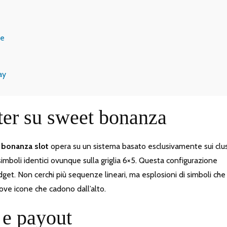
ue
ay
ter su sweet bonanza
 bonanza slot
opera su un sistema basato esclusivamente sui clus
mboli identici ovunque sulla griglia 6×5. Questa configurazione
get. Non cerchi più sequenze lineari, ma esplosioni di simboli che
ove icone che cadono dall’alto.
à e payout