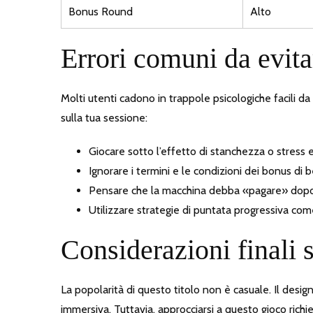
Bonus Round
Alto
Errori comuni da evita
Molti utenti cadono in trappole psicologiche facili d
sulla tua sessione:
Giocare sotto l’effetto di stanchezza o stress 
Ignorare i termini e le condizioni dei bonus di 
Pensare che la macchina debba «pagare» dopo u
Utilizzare strategie di puntata progressiva come
Considerazioni finali 
La popolarità di questo titolo non è casuale. Il des
immersiva. Tuttavia, approcciarsi a questo gioco richiede