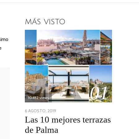
MÁS VISTO
ssimo
e
01
10482 views
POSTED
6 AGOSTO, 2019
6
Las 10 mejores terrazas
ON
AGOSTO,
2019
de Palma