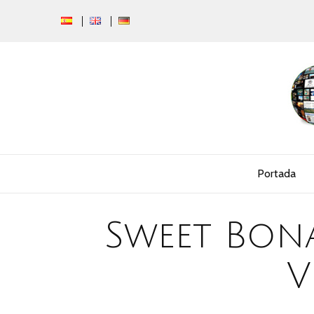
Portada
Sweet Bona
V