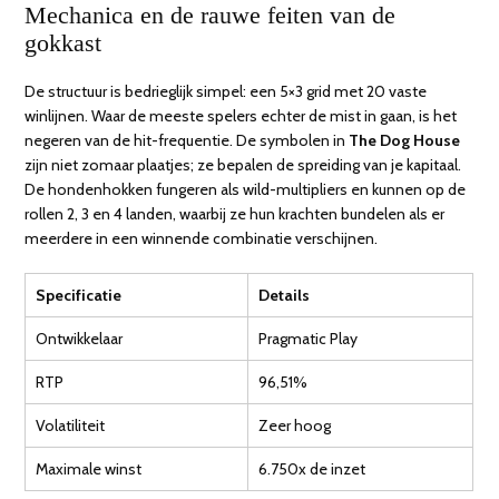
Mechanica en de rauwe feiten van de
gokkast
De structuur is bedrieglijk simpel: een 5×3 grid met 20 vaste
winlijnen. Waar de meeste spelers echter de mist in gaan, is het
negeren van de hit-frequentie. De symbolen in
The Dog House
zijn niet zomaar plaatjes; ze bepalen de spreiding van je kapitaal.
De hondenhokken fungeren als wild-multipliers en kunnen op de
rollen 2, 3 en 4 landen, waarbij ze hun krachten bundelen als er
meerdere in een winnende combinatie verschijnen.
Specificatie
Details
Ontwikkelaar
Pragmatic Play
RTP
96,51%
Volatiliteit
Zeer hoog
Maximale winst
6.750x de inzet