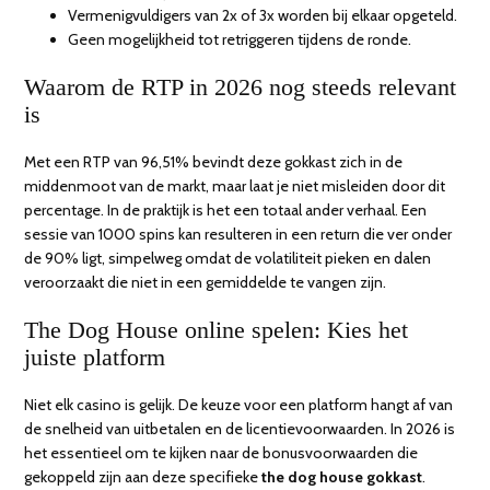
Vermenigvuldigers van 2x of 3x worden bij elkaar opgeteld.
Geen mogelijkheid tot retriggeren tijdens de ronde.
Waarom de RTP in 2026 nog steeds relevant
is
Met een RTP van 96,51% bevindt deze gokkast zich in de
middenmoot van de markt, maar laat je niet misleiden door dit
percentage. In de praktijk is het een totaal ander verhaal. Een
sessie van 1000 spins kan resulteren in een return die ver onder
de 90% ligt, simpelweg omdat de volatiliteit pieken en dalen
veroorzaakt die niet in een gemiddelde te vangen zijn.
The Dog House online spelen: Kies het
juiste platform
Niet elk casino is gelijk. De keuze voor een platform hangt af van
de snelheid van uitbetalen en de licentievoorwaarden. In 2026 is
het essentieel om te kijken naar de bonusvoorwaarden die
gekoppeld zijn aan deze specifieke
the dog house gokkast
.