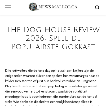
The Dog House Review
2026: Speel de
Populairste Gokkast
Drie rottweilers die de hele dag op het scherm kwijlen, zijn de
enige reden waarom duizenden spelers hun winstmarges naar de
kelder zien storten of juist hun bankroll verdubbelen. Pragmatic
Play heeft met deze titel een psychologische valstrik gecreëerd
die eenvoud verheft tot kunstvorm, waarbij de volatiliteit
meedogenloos is voor iedereen die zonder plan aan de hendel
trekt. Wie denkt dat dit slechts een vrolijk hondenspelletje is,