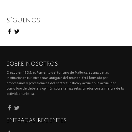
SÍGUENOS
SOBRE NOSOTROS
Creado en 1905, el Fomento del turismo de Mallorca es una de las
instituciones turísticas más antiguas del mundo. Está formado por
empresarios y profesionales del sector turístico y actúa en la actualidad
como foro de debate y opinión sobre temas relacionados con la mejora de la
actividad turística.
ENTRADAS RECIENTES