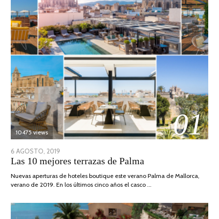
01
10475 views
POSTED
6 AGOSTO, 2019
6
Las 10 mejores terrazas de Palma
ON
AGOSTO,
2019
Nuevas aperturas de hoteles boutique este verano Palma de Mallorca,
verano de 2019. En los últimos cinco años el casco …