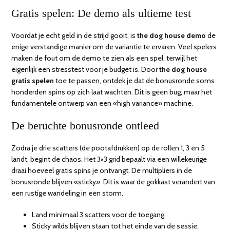
Gratis spelen: De demo als ultieme test
Voordat je echt geld in de strijd gooit, is
the dog house demo
de
enige verstandige manier om de variantie te ervaren. Veel spelers
maken de fout om de demo te zien als een spel, terwijl het
eigenlijk een stresstest voor je budget is. Door
the dog house
gratis spelen
toe te passen, ontdek je dat de bonusronde soms
honderden spins op zich laat wachten. Dit is geen bug, maar het
fundamentele ontwerp van een «high variance» machine.
De beruchte bonusronde ontleed
Zodra je drie scatters (de pootafdrukken) op de rollen 1, 3 en 5
landt, begint de chaos. Het 3×3 grid bepaalt via een willekeurige
draai hoeveel gratis spins je ontvangt. De multipliers in de
bonusronde blijven «sticky». Dit is waar de gokkast verandert van
een rustige wandeling in een storm.
Land minimaal 3 scatters voor de toegang.
Sticky wilds blijven staan tot het einde van de sessie.