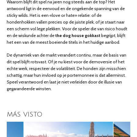
Waarom blijft dit spel na jaren nog steeds aan de top? Het
antwoord ligt in de eenvoud en de ongekende spanning van de
sticky wilds. Het is een «love or hate» relatie: of de
hondenhokken vallen precies op de juiste plek, of je staart naar
een scherm vol lege plekken. Voor de speler die van risico houdt
en de wiskunde achter de
the dog house gokkast
begrijpt, blijft
het een van de meest boeiende titels in het huidige aanbod.
De dynamiek van de markt verandert continu, maar de basis van
dit spel blijft rotsvast. Of je nu kiest voor de demoversie of het
echte werk, respecteer de volatiliteit. De honden zijn misschien
schattig, maar hun invloed op je portemonnee is dat allerminst.
Speel verantwoord en laat je niet verleiden door de illusie van
gegarandeerde winsten.
MÁS VISTO