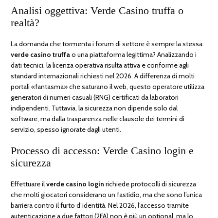
Analisi oggettiva: Verde Casino truffa o
realtà?
La domanda che tormenta i forum di settore è sempre la stessa:
verde casino truffa
o una piattaforma legittima? Analizzando i
dati tecnici, la licenza operativa risulta attiva e conforme agli
standard internazionali richiesti nel 2026. A differenza di molti
portali «fantasma» che saturano il web, questo operatore utilizza
generatori di numeri casuali (RNG) certificati da laboratori
indipendenti. Tuttavia, la sicurezza non dipende solo dal
software, ma dalla trasparenza nelle clausole dei termini di
servizio, spesso ignorate dagli utenti.
Processo di accesso: Verde Casino login e
sicurezza
Effettuare il
verde casino login
richiede protocolli di sicurezza
che molti giocatori considerano un fastidio, ma che sono l’unica
barriera contro il furto d’identità. Nel 2026, l’accesso tramite
autenticazione a due fattori (2FA) non è più un optional, ma lo