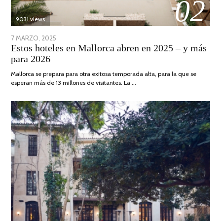
02
9031 views
POSTED
7 MARZO, 2025
10
Estos hoteles en Mallorca abren en 2025 – y más
ON
ABRIL,
para 2026
2025
Mallorca se prepara para otra exitosa temporada alta, para la que se
esperan más de 13 millones de visitantes. La …