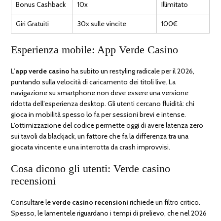
Bonus Cashback
10x
Illimitato
Giri Gratuiti
30x sulle vincite
100€
Esperienza mobile: App Verde Casino
L’
app verde casino
ha subito un restyling radicale per il 2026,
puntando sulla velocità di caricamento dei titoli live. La
navigazione su smartphone non deve essere una versione
ridotta dell’esperienza desktop. Gli utenti cercano fluidità: chi
gioca in mobilità spesso lo fa per sessioni brevi e intense.
L’ottimizzazione del codice permette oggi di avere latenza zero
sui tavoli da blackjack, un fattore che fa la differenza tra una
giocata vincente e una interrotta da crash improvvisi.
Cosa dicono gli utenti: Verde casino
recensioni
Consultare le
verde casino recensioni
richiede un filtro critico.
Spesso, le lamentele riguardano i tempi di prelievo, che nel 2026