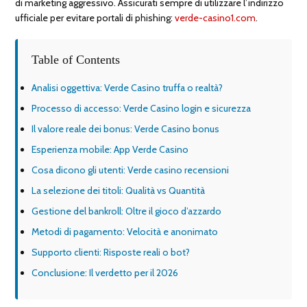
di marketing aggressivo. Assicurati sempre di utilizzare l’indirizzo
ufficiale per evitare portali di phishing:
verde-casino1.com
.
Table of Contents
Analisi oggettiva: Verde Casino truffa o realtà?
Processo di accesso: Verde Casino login e sicurezza
Il valore reale dei bonus: Verde Casino bonus
Esperienza mobile: App Verde Casino
Cosa dicono gli utenti: Verde casino recensioni
La selezione dei titoli: Qualità vs Quantità
Gestione del bankroll: Oltre il gioco d’azzardo
Metodi di pagamento: Velocità e anonimato
Supporto clienti: Risposte reali o bot?
Conclusione: Il verdetto per il 2026