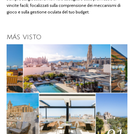
vincite facili; focalizzati sulla comprensione dei meccanismi di
gioco e sulla gestione oculata del tuo budget.
MÁS VISTO