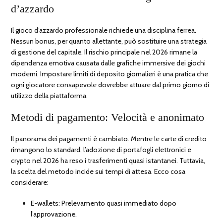
d’azzardo
Il gioco d’azzardo professionale richiede una disciplina ferrea.
Nessun bonus, per quanto allettante, può sostituire una strategia
di gestione del capitale. Il rischio principale nel 2026 rimane la
dipendenza emotiva causata dalle grafiche immersive dei giochi
moderni. Impostare limiti di deposito giornalieri è una pratica che
ogni giocatore consapevole dovrebbe attuare dal primo giorno di
utilizzo della piattaforma.
Metodi di pagamento: Velocità e anonimato
Il panorama dei pagamenti è cambiato. Mentre le carte di credito
rimangono lo standard, l’adozione di portafogli elettronici e
crypto nel 2026 ha reso i trasferimenti quasi istantanei. Tuttavia,
la scelta del metodo incide sui tempi di attesa. Ecco cosa
considerare:
E-wallets: Prelevamento quasi immediato dopo
l’approvazione.