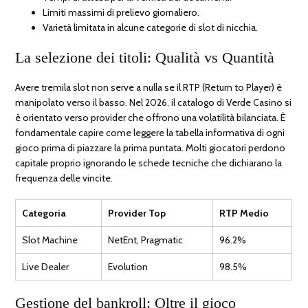
Limiti massimi di prelievo giornaliero.
Varietà limitata in alcune categorie di slot di nicchia.
La selezione dei titoli: Qualità vs Quantità
Avere tremila slot non serve a nulla se il RTP (Return to Player) è
manipolato verso il basso. Nel 2026, il catalogo di Verde Casino si
è orientato verso provider che offrono una volatilità bilanciata. È
fondamentale capire come leggere la tabella informativa di ogni
gioco prima di piazzare la prima puntata. Molti giocatori perdono
capitale proprio ignorando le schede tecniche che dichiarano la
frequenza delle vincite.
Categoria
Provider Top
RTP Medio
Slot Machine
NetEnt, Pragmatic
96.2%
Live Dealer
Evolution
98.5%
Gestione del bankroll: Oltre il gioco