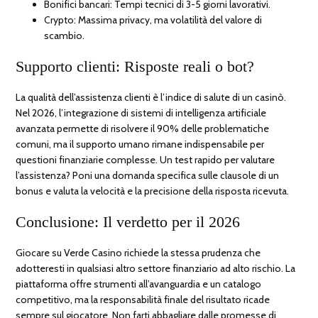
Bonifici bancari: Tempi tecnici di 3-5 giorni lavorativi.
Crypto: Massima privacy, ma volatilità del valore di
scambio.
Supporto clienti: Risposte reali o bot?
La qualità dell’assistenza clienti è l’indice di salute di un casinò.
Nel 2026, l’integrazione di sistemi di intelligenza artificiale
avanzata permette di risolvere il 90% delle problematiche
comuni, ma il supporto umano rimane indispensabile per
questioni finanziarie complesse. Un test rapido per valutare
l’assistenza? Poni una domanda specifica sulle clausole di un
bonus e valuta la velocità e la precisione della risposta ricevuta.
Conclusione: Il verdetto per il 2026
Giocare su Verde Casino richiede la stessa prudenza che
adotteresti in qualsiasi altro settore finanziario ad alto rischio. La
piattaforma offre strumenti all’avanguardia e un catalogo
competitivo, ma la responsabilità finale del risultato ricade
sempre sul giocatore. Non farti abbagliare dalle promesse di