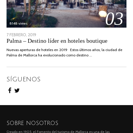
03
8148 views
POSTED
7 FEBRERO, 2019
24
Palma – Destino líder en hoteles boutique
ON
JUNIO,
2020
Nuevas aperturas de hoteles en 2019 Estos últimos años, la ciudad de
Palma de Mallorca ha evolucionado como destino …
SÍGUENOS
SOBRE NOSOTROS
Creado en 1905, el Fomento del turismo de Mallorca es una de las