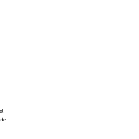
el
 de