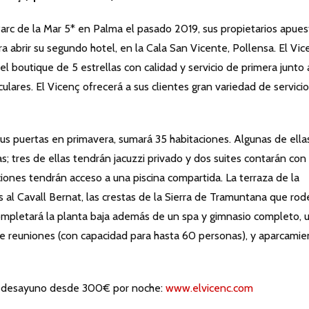
 Parc de la Mar 5* en Palma el pasado 2019, sus propietarios apue
ra abrir su segundo hotel, en la Cala San Vicente, Pollensa. El Vic
el boutique de 5 estrellas con calidad y servicio de primera junto 
lares. El Vicenç ofrecerá a sus clientes gran variedad de servicio
sus puertas en primavera, sumará 35 habitaciones. Algunas de ella
s; tres de ellas tendrán jacuzzi privado y dos suites contarán con
aciones tendrán acceso a una piscina compartida. La terraza de la
 al Cavall Bernat, las crestas de la Sierra de Tramuntana que ro
ró completará la planta baja además de un spa y gimnasio completo, 
de reuniones (con capacidad para hasta 60 personas), y aparcamie
sin desayuno desde 300€ por noche:
www.elvicenc.com