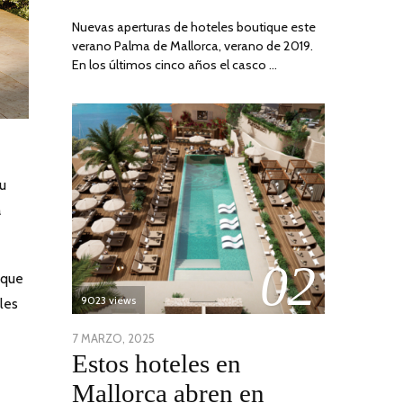
Nuevas aperturas de hoteles boutique este
verano Palma de Mallorca, verano de 2019.
En los últimos cinco años el casco …
 u
a
02
 que
9023 views
les
POSTED
7 MARZO, 2025
10
Estos hoteles en
ON
ABRIL,
2025
Mallorca abren en