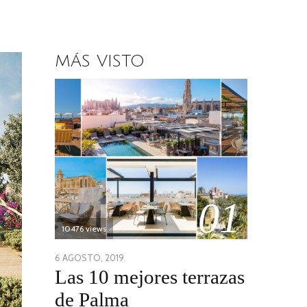
MÁS VISTO
01
10476 views
POSTED
6 AGOSTO, 2019
6
Las 10 mejores terrazas
ON
AGOSTO,
2019
de Palma