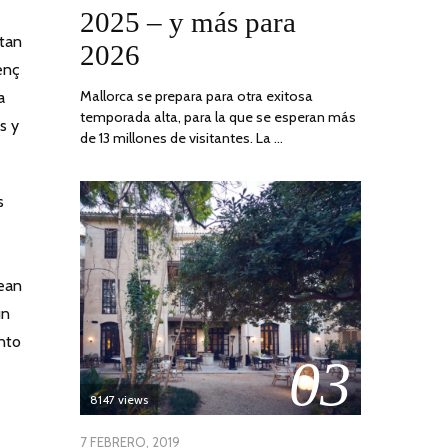
2025 – y más para
stan
2026
enç
Mallorca se prepara para otra exitosa
a
temporada alta, para la que se esperan más
s y
de 13 millones de visitantes. La …
s
dean
un
nto
03
8147 views
POSTED
7 FEBRERO, 2019
24