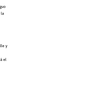
iguo
 la
lle y
á el