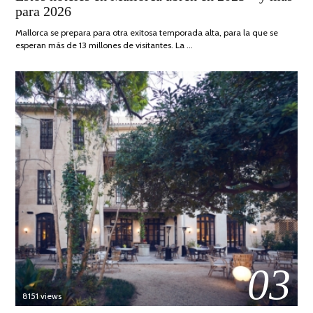
para 2026
2025
Mallorca se prepara para otra exitosa temporada alta, para la que se
esperan más de 13 millones de visitantes. La …
03
8151 views