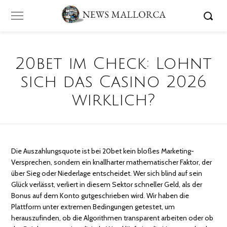
20bet im Check: Lohnt
sich das Casino 2026
wirklich?
Die Auszahlungsquote ist bei 20bet kein bloßes Marketing-
Versprechen, sondern ein knallharter mathematischer Faktor, der
über Sieg oder Niederlage entscheidet. Wer sich blind auf sein
Glück verlässt, verliert in diesem Sektor schneller Geld, als der
Bonus auf dem Konto gutgeschrieben wird. Wir haben die
Plattform unter extremen Bedingungen getestet, um
herauszufinden, ob die Algorithmen transparent arbeiten oder ob