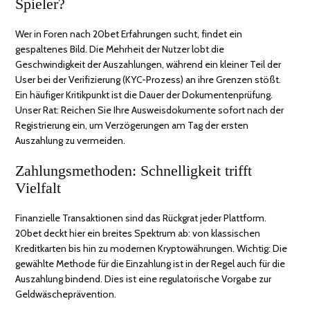
Spieler?
Wer in Foren nach 20bet Erfahrungen sucht, findet ein
gespaltenes Bild. Die Mehrheit der Nutzer lobt die
Geschwindigkeit der Auszahlungen, während ein kleiner Teil der
User bei der Verifizierung (KYC-Prozess) an ihre Grenzen stößt.
Ein häufiger Kritikpunkt ist die Dauer der Dokumentenprüfung.
Unser Rat: Reichen Sie Ihre Ausweisdokumente sofort nach der
Registrierung ein, um Verzögerungen am Tag der ersten
Auszahlung zu vermeiden.
Zahlungsmethoden: Schnelligkeit trifft
Vielfalt
Finanzielle Transaktionen sind das Rückgrat jeder Plattform.
20bet deckt hier ein breites Spektrum ab: von klassischen
Kreditkarten bis hin zu modernen Kryptowährungen. Wichtig: Die
gewählte Methode für die Einzahlung ist in der Regel auch für die
Auszahlung bindend. Dies ist eine regulatorische Vorgabe zur
Geldwäscheprävention.