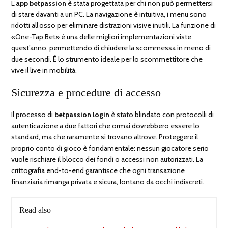
L’
app betpassion
è stata progettata per chi non può permettersi
di stare davanti a un PC. La navigazione è intuitiva, i menu sono
ridotti all’osso per eliminare distrazioni visive inutili. La funzione di
«One-Tap Bet» è una delle migliori implementazioni viste
quest’anno, permettendo di chiudere la scommessa in meno di
due secondi. È lo strumento ideale per lo scommettitore che
vive il live in mobilità.
Sicurezza e procedure di accesso
Il processo di
betpassion login
è stato blindato con protocolli di
autenticazione a due fattori che ormai dovrebbero essere lo
standard, ma che raramente si trovano altrove. Proteggere il
proprio conto di gioco è fondamentale: nessun giocatore serio
vuole rischiare il blocco dei fondi o accessi non autorizzati. La
crittografia end-to-end garantisce che ogni transazione
finanziaria rimanga privata e sicura, lontano da occhi indiscreti.
Read also