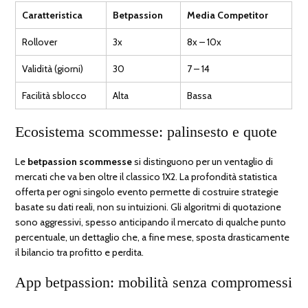
Caratteristica
Betpassion
Media Competitor
Rollover
3x
8x – 10x
Validità (giorni)
30
7 – 14
Facilità sblocco
Alta
Bassa
Ecosistema scommesse: palinsesto e quote
Le
betpassion scommesse
si distinguono per un ventaglio di
mercati che va ben oltre il classico 1X2. La profondità statistica
offerta per ogni singolo evento permette di costruire strategie
basate su dati reali, non su intuizioni. Gli algoritmi di quotazione
sono aggressivi, spesso anticipando il mercato di qualche punto
percentuale, un dettaglio che, a fine mese, sposta drasticamente
il bilancio tra profitto e perdita.
App betpassion: mobilità senza compromessi