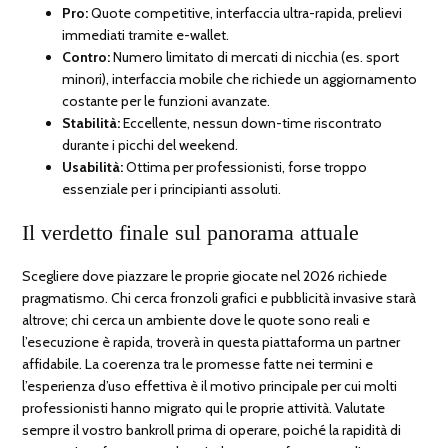
Pro:
Quote competitive, interfaccia ultra-rapida, prelievi
immediati tramite e-wallet.
Contro:
Numero limitato di mercati di nicchia (es. sport
minori), interfaccia mobile che richiede un aggiornamento
costante per le funzioni avanzate.
Stabilità:
Eccellente, nessun down-time riscontrato
durante i picchi del weekend.
Usabilità:
Ottima per professionisti, forse troppo
essenziale per i principianti assoluti.
Il verdetto finale sul panorama attuale
Scegliere dove piazzare le proprie giocate nel 2026 richiede
pragmatismo. Chi cerca fronzoli grafici e pubblicità invasive starà
altrove; chi cerca un ambiente dove le quote sono reali e
l’esecuzione è rapida, troverà in questa piattaforma un partner
affidabile. La coerenza tra le promesse fatte nei termini e
l’esperienza d’uso effettiva è il motivo principale per cui molti
professionisti hanno migrato qui le proprie attività. Valutate
sempre il vostro bankroll prima di operare, poiché la rapidità di