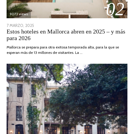
02
9073 views
POSTED
7 MARZO, 2025
10
Estos hoteles en Mallorca abren en 2025 – y más
ON
ABRIL,
para 2026
2025
Mallorca se prepara para otra exitosa temporada alta, para la que se
esperan más de 13 millones de visitantes. La …