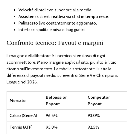
Velocità di prelievo superiore alla media.
Assistenza clienti reattiva via chat in tempo reale.
Palinsesto live costantemente aggiornato.
Interfaccia pulita e priva di bug grafici.
Confronto tecnico: Payout e margini
Il margine dell’allibratore è il nemico silenzioso di ogni
scommettitore. Meno margine applica il sito, più alto è il tuo
ritorno sull’investimento. La tabella sottostante illustra la
differenza di payout medio su eventi di Serie A e Champions
League nel 2026.
Betpassion
Competitor
Mercato
Payout
Payout
Calcio (Serie A)
96.5%
93.0%
Tennis (ATP)
95.8%
92.5%