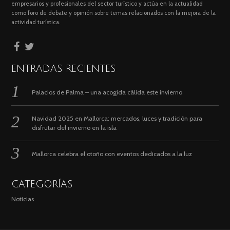
empresarios y profesionales del sector turístico y actúa en la actualidad
como foro de debate y opinión sobre temas relacionados con la mejora de la
actividad turística.
ENTRADAS RECIENTES
Palacios de Palma – una acogida cálida este invierno
Navidad 2025 en Mallorca: mercados, luces y tradición para
disfrutar del invierno en la isla
Mallorca celebra el otoño con eventos dedicados a la luz
CATEGORÍAS
Noticias