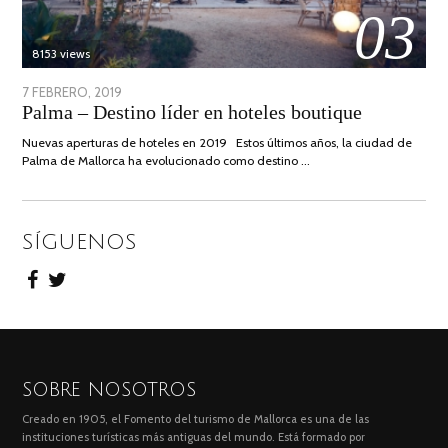
03
8153 views
POSTED
7 FEBRERO, 2019
24
Palma – Destino líder en hoteles boutique
ON
JUNIO,
2020
Nuevas aperturas de hoteles en 2019 Estos últimos años, la ciudad de
Palma de Mallorca ha evolucionado como destino …
SÍGUENOS
SOBRE NOSOTROS
Creado en 1905, el Fomento del turismo de Mallorca es una de las
instituciones turísticas más antiguas del mundo. Está formado por