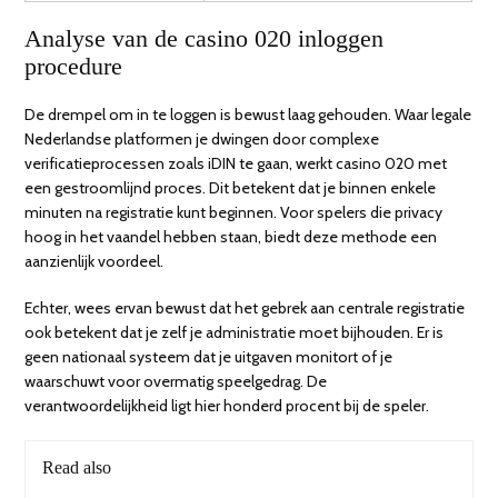
Analyse van de casino 020 inloggen
procedure
De drempel om in te loggen is bewust laag gehouden. Waar legale
Nederlandse platformen je dwingen door complexe
verificatieprocessen zoals iDIN te gaan, werkt casino 020 met
een gestroomlijnd proces. Dit betekent dat je binnen enkele
minuten na registratie kunt beginnen. Voor spelers die privacy
hoog in het vaandel hebben staan, biedt deze methode een
aanzienlijk voordeel.
Echter, wees ervan bewust dat het gebrek aan centrale registratie
ook betekent dat je zelf je administratie moet bijhouden. Er is
geen nationaal systeem dat je uitgaven monitort of je
waarschuwt voor overmatig speelgedrag. De
verantwoordelijkheid ligt hier honderd procent bij de speler.
Read also