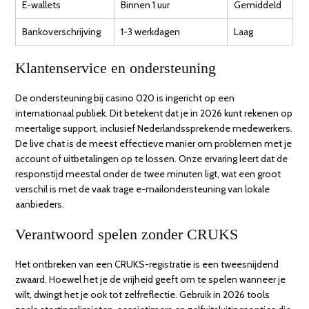
E-wallets
Binnen 1 uur
Gemiddeld
Bankoverschrijving
1-3 werkdagen
Laag
Klantenservice en ondersteuning
De ondersteuning bij casino 020 is ingericht op een
internationaal publiek. Dit betekent dat je in 2026 kunt rekenen op
meertalige support, inclusief Nederlandssprekende medewerkers.
De live chat is de meest effectieve manier om problemen met je
account of uitbetalingen op te lossen. Onze ervaring leert dat de
responstijd meestal onder de twee minuten ligt, wat een groot
verschil is met de vaak trage e-mailondersteuning van lokale
aanbieders.
Verantwoord spelen zonder CRUKS
Het ontbreken van een CRUKS-registratie is een tweesnijdend
zwaard. Hoewel het je de vrijheid geeft om te spelen wanneer je
wilt, dwingt het je ook tot zelfreflectie. Gebruik in 2026 tools