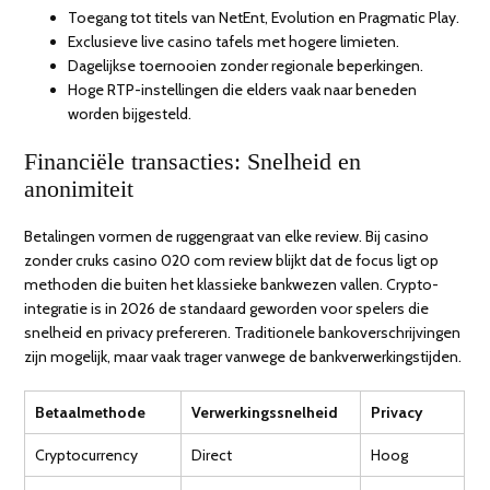
Toegang tot titels van NetEnt, Evolution en Pragmatic Play.
Exclusieve live casino tafels met hogere limieten.
Dagelijkse toernooien zonder regionale beperkingen.
Hoge RTP-instellingen die elders vaak naar beneden
worden bijgesteld.
Financiële transacties: Snelheid en
anonimiteit
Betalingen vormen de ruggengraat van elke review. Bij casino
zonder cruks casino 020 com review blijkt dat de focus ligt op
methoden die buiten het klassieke bankwezen vallen. Crypto-
integratie is in 2026 de standaard geworden voor spelers die
snelheid en privacy prefereren. Traditionele bankoverschrijvingen
zijn mogelijk, maar vaak trager vanwege de bankverwerkingstijden.
Betaalmethode
Verwerkingssnelheid
Privacy
Cryptocurrency
Direct
Hoog