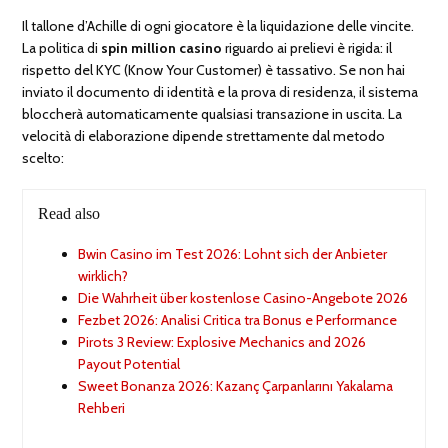
Il tallone d’Achille di ogni giocatore è la liquidazione delle vincite.
La politica di
spin million casino
riguardo ai prelievi è rigida: il
rispetto del KYC (Know Your Customer) è tassativo. Se non hai
inviato il documento di identità e la prova di residenza, il sistema
bloccherà automaticamente qualsiasi transazione in uscita. La
velocità di elaborazione dipende strettamente dal metodo
scelto:
Read also
Bwin Casino im Test 2026: Lohnt sich der Anbieter
wirklich?
Die Wahrheit über kostenlose Casino-Angebote 2026
Fezbet 2026: Analisi Critica tra Bonus e Performance
Pirots 3 Review: Explosive Mechanics and 2026
Payout Potential
Sweet Bonanza 2026: Kazanç Çarpanlarını Yakalama
Rehberi