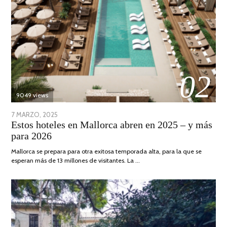
02
9049 views
POSTED
7 MARZO, 2025
10
Estos hoteles en Mallorca abren en 2025 – y más
ON
ABRIL,
para 2026
2025
Mallorca se prepara para otra exitosa temporada alta, para la que se
esperan más de 13 millones de visitantes. La …