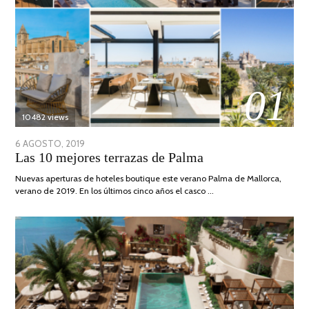
01
10482 views
POSTED
6 AGOSTO, 2019
6
Las 10 mejores terrazas de Palma
ON
AGOSTO,
2019
Nuevas aperturas de hoteles boutique este verano Palma de Mallorca,
verano de 2019. En los últimos cinco años el casco …