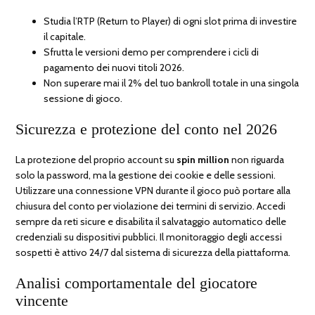
Studia l’RTP (Return to Player) di ogni slot prima di investire
il capitale.
Sfrutta le versioni demo per comprendere i cicli di
pagamento dei nuovi titoli 2026.
Non superare mai il 2% del tuo bankroll totale in una singola
sessione di gioco.
Sicurezza e protezione del conto nel 2026
La protezione del proprio account su
spin million
non riguarda
solo la password, ma la gestione dei cookie e delle sessioni.
Utilizzare una connessione VPN durante il gioco può portare alla
chiusura del conto per violazione dei termini di servizio. Accedi
sempre da reti sicure e disabilita il salvataggio automatico delle
credenziali su dispositivi pubblici. Il monitoraggio degli accessi
sospetti è attivo 24/7 dal sistema di sicurezza della piattaforma.
Analisi comportamentale del giocatore
vincente