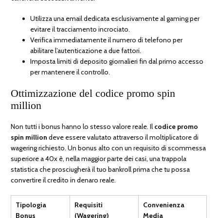
Utilizza una email dedicata esclusivamente al gaming per
evitare il tracciamento incrociato.
Verifica immediatamente il numero di telefono per
abilitare l’autenticazione a due fattori.
Imposta limiti di deposito giornalieri fin dal primo accesso
per mantenere il controllo.
Ottimizzazione del codice promo spin
million
Non tutti i bonus hanno lo stesso valore reale. Il
codice promo
spin million
deve essere valutato attraverso il moltiplicatore di
wagering richiesto. Un bonus alto con un requisito di scommessa
superiore a 40x è, nella maggior parte dei casi, una trappola
statistica che prosciugherà il tuo bankroll prima che tu possa
convertire il credito in denaro reale.
Tipologia
Requisiti
Convenienza
Bonus
(Wagering)
Media