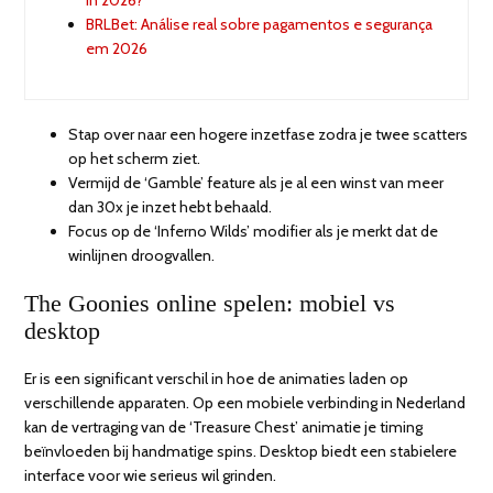
in 2026?
BRLBet: Análise real sobre pagamentos e segurança
em 2026
Stap over naar een hogere inzetfase zodra je twee scatters
op het scherm ziet.
Vermijd de ‘Gamble’ feature als je al een winst van meer
dan 30x je inzet hebt behaald.
Focus op de ‘Inferno Wilds’ modifier als je merkt dat de
winlijnen droogvallen.
The Goonies online spelen: mobiel vs
desktop
Er is een significant verschil in hoe de animaties laden op
verschillende apparaten. Op een mobiele verbinding in Nederland
kan de vertraging van de ‘Treasure Chest’ animatie je timing
beïnvloeden bij handmatige spins. Desktop biedt een stabielere
interface voor wie serieus wil grinden.