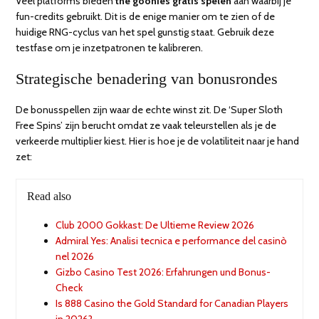
Veel platforms bieden
the goonies gratis spelen
aan waarbij je
fun-credits gebruikt. Dit is de enige manier om te zien of de
huidige RNG-cyclus van het spel gunstig staat. Gebruik deze
testfase om je inzetpatronen te kalibreren.
Strategische benadering van bonusrondes
De bonusspellen zijn waar de echte winst zit. De ‘Super Sloth
Free Spins’ zijn berucht omdat ze vaak teleurstellen als je de
verkeerde multiplier kiest. Hier is hoe je de volatiliteit naar je hand
zet:
Read also
Club 2000 Gokkast: De Ultieme Review 2026
Admiral Yes: Analisi tecnica e performance del casinò
nel 2026
Gizbo Casino Test 2026: Erfahrungen und Bonus-
Check
Is 888 Casino the Gold Standard for Canadian Players