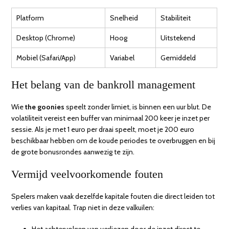
Platform
Snelheid
Stabiliteit
Desktop (Chrome)
Hoog
Uitstekend
Mobiel (Safari/App)
Variabel
Gemiddeld
Het belang van de bankroll management
Wie
the goonies
speelt zonder limiet, is binnen een uur blut. De
volatiliteit vereist een buffer van minimaal 200 keer je inzet per
sessie. Als je met 1 euro per draai speelt, moet je 200 euro
beschikbaar hebben om de koude periodes te overbruggen en bij
de grote bonusrondes aanwezig te zijn.
Vermijd veelvoorkomende fouten
Spelers maken vaak dezelfde kapitale fouten die direct leiden tot
verlies van kapitaal. Trap niet in deze valkuilen: