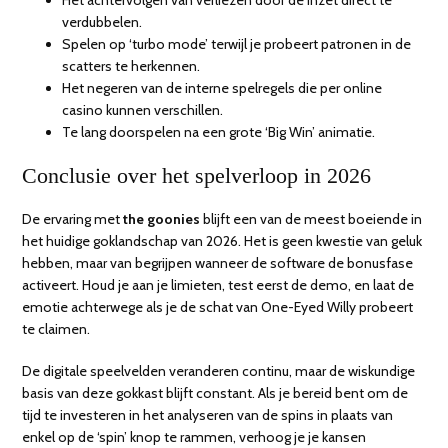
Het achtervolgen van verliezen door de inzet direct te
verdubbelen.
Spelen op ‘turbo mode’ terwijl je probeert patronen in de
scatters te herkennen.
Het negeren van de interne spelregels die per online
casino kunnen verschillen.
Te lang doorspelen na een grote ‘Big Win’ animatie.
Conclusie over het spelverloop in 2026
De ervaring met
the goonies
blijft een van de meest boeiende in
het huidige goklandschap van 2026. Het is geen kwestie van geluk
hebben, maar van begrijpen wanneer de software de bonusfase
activeert. Houd je aan je limieten, test eerst de demo, en laat de
emotie achterwege als je de schat van One-Eyed Willy probeert
te claimen.
De digitale speelvelden veranderen continu, maar de wiskundige
basis van deze gokkast blijft constant. Als je bereid bent om de
tijd te investeren in het analyseren van de spins in plaats van
enkel op de ‘spin’ knop te rammen, verhoog je je kansen