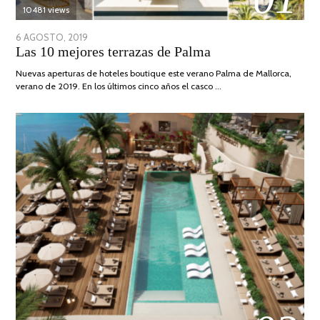
10481 views
POSTED
6 AGOSTO, 2019
6
Las 10 mejores terrazas de Palma
ON
AGOSTO,
2019
Nuevas aperturas de hoteles boutique este verano Palma de Mallorca,
verano de 2019. En los últimos cinco años el casco …