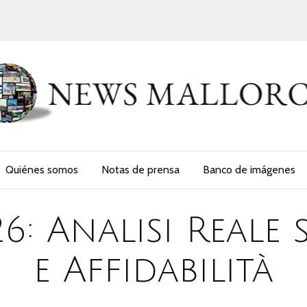
Quiénes somos
Notas de prensa
Banco de imágenes
: Analisi Reale 
e Affidabilità