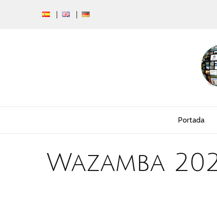
Portada
Wazamba 2026