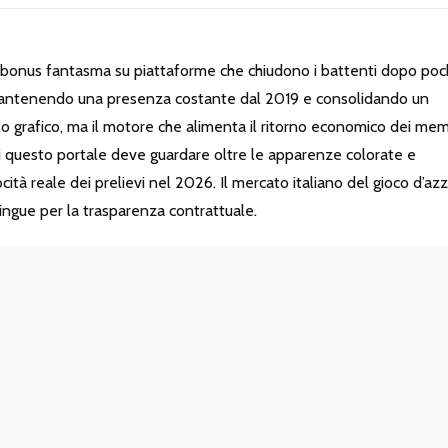
bonus fantasma su piattaforme che chiudono i battenti dopo poc
mantenendo una presenza costante dal 2019 e consolidando un
o grafico, ma il motore che alimenta il ritorno economico dei mem
à di questo portale deve guardare oltre le apparenze colorate e
cità reale dei prelievi nel 2026. Il mercato italiano del gioco d’az
tingue per la trasparenza contrattuale.