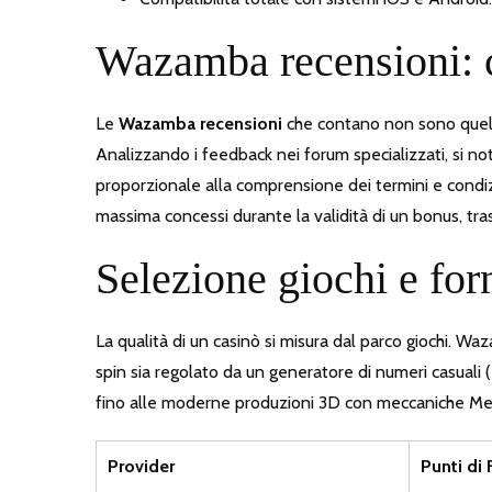
Wazamba recensioni: co
Le
Wazamba recensioni
che contano non sono quelle
Analizzando i feedback nei forum specializzati, si no
proporzionale alla comprensione dei termini e condizio
massima concessi durante la validità di un bonus, tr
Selezione giochi e for
La qualità di un casinò si misura dal parco giochi. W
spin sia regolato da un generatore di numeri casuali (
fino alle moderne produzioni 3D con meccaniche M
Provider
Punti di 