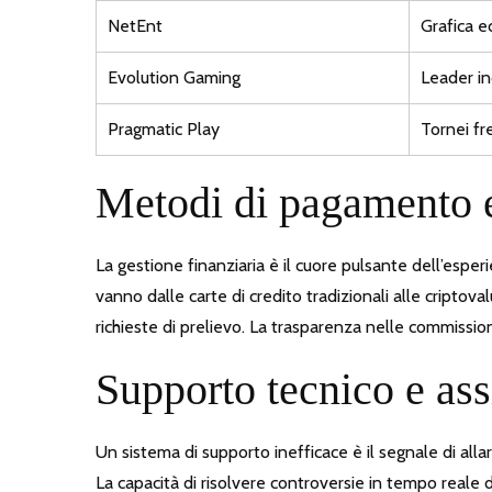
NetEnt
Grafica e
Evolution Gaming
Leader in
Pragmatic Play
Tornei fr
Metodi di pagamento e 
La gestione finanziaria è il cuore pulsante dell’espe
vanno dalle carte di credito tradizionali alle criptov
richieste di prelievo. La trasparenza nelle commission
Supporto tecnico e ass
Un sistema di supporto inefficace è il segnale di all
La capacità di risolvere controversie in tempo reale 