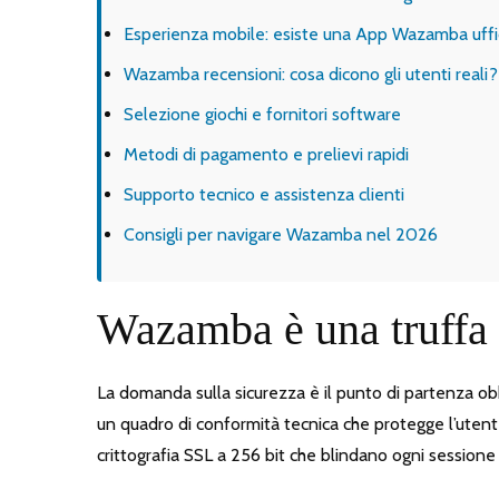
Esperienza mobile: esiste una App Wazamba uffi
Wazamba recensioni: cosa dicono gli utenti reali?
Selezione giochi e fornitori software
Metodi di pagamento e prelievi rapidi
Supporto tecnico e assistenza clienti
Consigli per navigare Wazamba nel 2026
Wazamba è una truffa 
La domanda sulla sicurezza è il punto di partenza ob
un quadro di conformità tecnica che protegge l’utente
crittografia SSL a 256 bit che blindano ogni sessione 