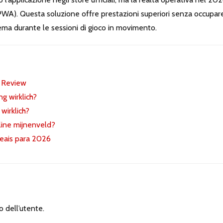
A). Questa soluzione offre prestazioni superiori senza occupar
rema durante le sessioni di gioco in movimento.
y Review
g wirklich?
wirklich?
line mijnenveld?
Reais para 2026
 dell’utente.