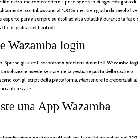
redito extra, ma comprendere il peso specifico di ogni categoria di
olitamente, contribuiscono al 100%, mentre i giochi da tavolo live
 esperto punta sempre su titoli ad alta volatilità durante la fase 
lto di qualità nel bankroll.
t e Wazamba login
o. Spesso gli utenti riscontrano problemi durante il
Wazamba log
. La soluzione risiede sempre nella gestione pulita della cache o
iscano con gli script della piattaforma. Mantenere le credenziali al
non autorizzate.
siste una App Wazamba
 l’applicazione negli store ufficiali, ma la realtà operativa nel 20