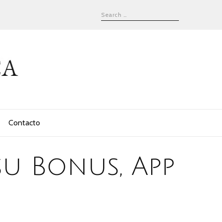
Contacto
su Bonus, App