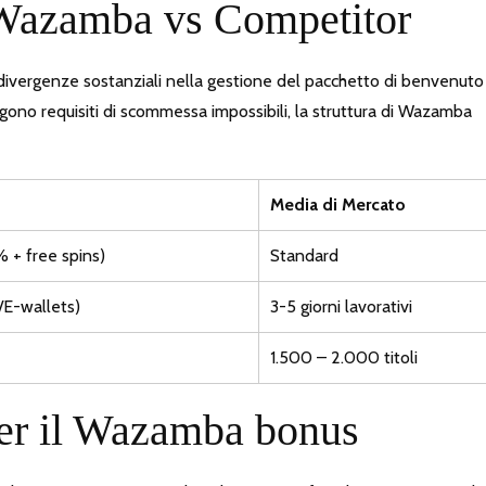
 Wazamba vs Competitor
 divergenze sostanziali nella gestione del pacchetto di benvenuto
pongono requisiti di scommessa impossibili, la struttura di Wazamba
Media di Mercato
 + free spins)
Standard
/E-wallets)
3-5 giorni lavorativi
1.500 – 2.000 titoli
 per il Wazamba bonus