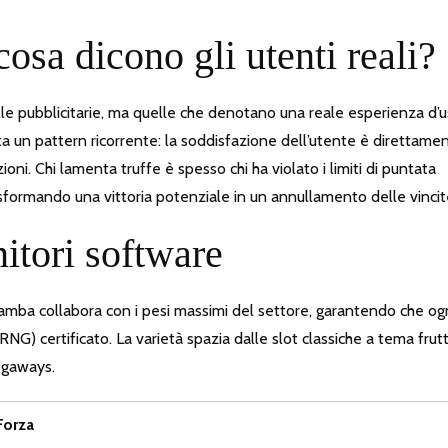
sa dicono gli utenti reali?
 pubblicitarie, ma quelle che denotano una reale esperienza d’u
ta un pattern ricorrente: la soddisfazione dell’utente è direttame
ni. Chi lamenta truffe è spesso chi ha violato i limiti di puntata
asformando una vittoria potenziale in un annullamento delle vincit
nitori software
azamba collabora con i pesi massimi del settore, garantendo che og
RNG) certificato. La varietà spazia dalle slot classiche a tema frut
egaways.
Forza