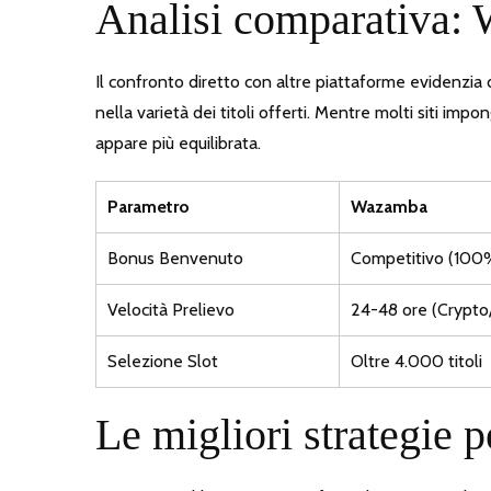
Analisi comparativa:
Il confronto diretto con altre piattaforme evidenzia
nella varietà dei titoli offerti. Mentre molti siti im
appare più equilibrata.
Parametro
Wazamba
Bonus Benvenuto
Competitivo (100%
Velocità Prelievo
24-48 ore (Crypto
Selezione Slot
Oltre 4.000 titoli
Le migliori strategie