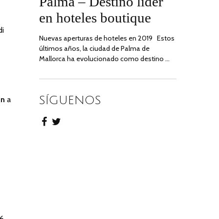
Palma – Destino líder
2020
en hoteles boutique
di
Nuevas aperturas de hoteles en 2019 Estos
últimos años, la ciudad de Palma de
Mallorca ha evolucionado como destino …
SÍGUENOS
in
a
26