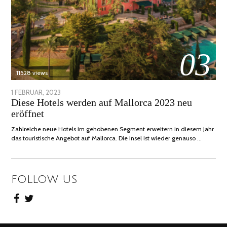
03
11528 views
POSTED
1 FEBRUAR, 2023
6
Diese Hotels werden auf Mallorca 2023 neu
ON
FEBRUAR,
eröffnet
2023
Zahlreiche neue Hotels im gehobenen Segment erweitern in diesem Jahr
das touristische Angebot auf Mallorca. Die Insel ist wieder genauso …
FOLLOW US