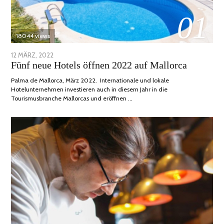
01
18044 views
POSTED
12 MÄRZ, 2022
1
Fünf neue Hotels öffnen 2022 auf Mallorca
ON
DEZEMBER,
2022
Palma de Mallorca, März 2022. Internationale und lokale
Hotelunternehmen investieren auch in diesem Jahr in die
Tourismusbranche Mallorcas und eröffnen …