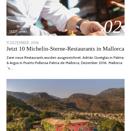
02
13227 views
POSTED
11 DEZEMBER, 2016
24
Jetzt 10 Michelin-Sterne-Restaurants in Mallorca
ON
JUNI,
2020
Zwei neue Restaurants wurden ausgezeichnet: Adrián Quetglas in Palma
& Argos in Puerto Pollensa Palma de Mallorca, Dezember 2016. Mallorca
´s …