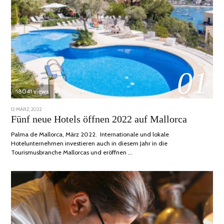
01
18041 views
POSTED
12 MÄRZ, 2022
1
ON
DEZEMBER,
Fünf neue Hotels öffnen 2022 auf Mallorca
2022
Palma de Mallorca, März 2022. Internationale und lokale
Hotelunternehmen investieren auch in diesem Jahr in die
Tourismusbranche Mallorcas und eröffnen …