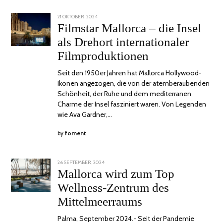
POSTED
21 OKTOBER, 2024
22
ON
OKTOBER,
Filmstar Mallorca – die Insel
2024
als Drehort internationaler
Filmproduktionen
Seit den 1950er Jahren hat Mallorca Hollywood-
Ikonen angezogen, die von der atemberaubenden
Schönheit, der Ruhe und dem mediterranen
Charme der Insel fasziniert waren. Von Legenden
wie Ava Gardner,…
by
foment
POSTED
26 SEPTEMBER, 2024
18
ON
OKTOBER,
Mallorca wird zum Top
2024
Wellness-Zentrum des
Mittelmeerraums
Palma, September 2024.- Seit der Pandemie