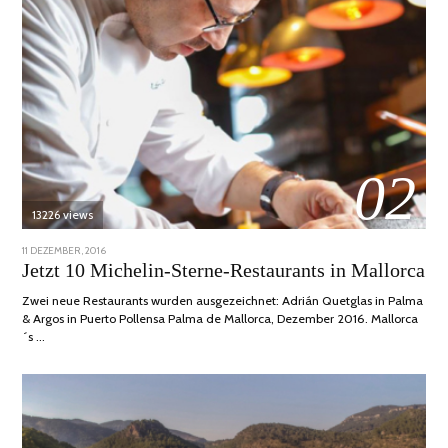
02
13226 views
POSTED
11 DEZEMBER, 2016
24
ON
JUNI,
Jetzt 10 Michelin-Sterne-Restaurants in Mallorca
2020
Zwei neue Restaurants wurden ausgezeichnet: Adrián Quetglas in Palma
& Argos in Puerto Pollensa Palma de Mallorca, Dezember 2016. Mallorca
´s …