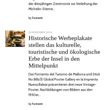
der diesjährigen Zeremonie zur Verleihung der
Michelin-Sterne…
by
foment
POSTED
20 NOVEMBER, 2024
20
ON
NOVEMBER,
Historische Werbeplakate
2024
stellen das kulturelle,
touristische und ökologische
Erbe der Insel in den
Mittelpunkt
Der Fomento del Turismo de Mallorca und Stick
No BillsⓇ Global Poster Gallery en la Imprenta
Nueva Balear präsentieren drei neue Vintage-
Poster, Nachbildungen von Bildern aus den
1930er…
by
foment