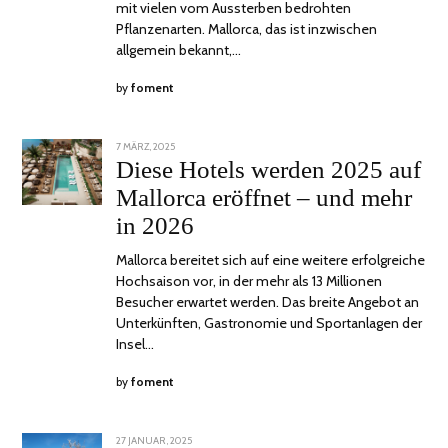
mit vielen vom Aussterben bedrohten
Pflanzenarten. Mallorca, das ist inzwischen
allgemein bekannt,…
by
foment
POSTED
7 MÄRZ, 2025
10
ON
APRIL,
Diese Hotels werden 2025 auf
2025
Mallorca eröffnet – und mehr
in 2026
Mallorca bereitet sich auf eine weitere erfolgreiche
Hochsaison vor, in der mehr als 13 Millionen
Besucher erwartet werden. Das breite Angebot an
Unterkünften, Gastronomie und Sportanlagen der
Insel…
by
foment
POSTED
27 JANUAR, 2025
31