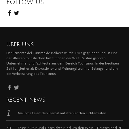
FOLLOW US
ÜBER UNS
Der Fomento del Turismo de Mallorca wurde 1905 gegründet und ist eine
der ältesten touristischen Institutionen der Welt. Zu ihm gehören
Unternehmer und Fachleute aus dem Bereich Tourismus. In der heutigen
Zeit fungiert er als Diskussions- und Meinungsforum für Belange rund um
die Verbesserung des Tourismus.
RECENT NEWS
Mallorca feiert den Herbst mit strahlenden Lichterfesten
Feste, Kultur und Geschichte rund um den Wein – Deutschland ist