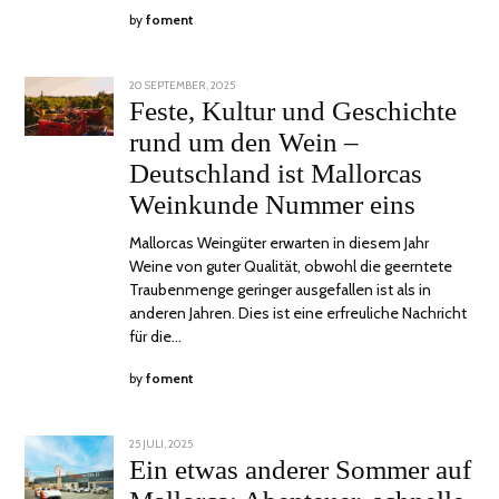
by
foment
POSTED
20 SEPTEMBER, 2025
28
ON
SEPTEMBER,
Feste, Kultur und Geschichte
2025
rund um den Wein –
Deutschland ist Mallorcas
Weinkunde Nummer eins
Mallorcas Weingüter erwarten in diesem Jahr
Weine von guter Qualität, obwohl die geerntete
Traubenmenge geringer ausgefallen ist als in
anderen Jahren. Dies ist eine erfreuliche Nachricht
für die…
by
foment
POSTED
25 JULI, 2025
30
ON
JULI,
Ein etwas anderer Sommer auf
2025