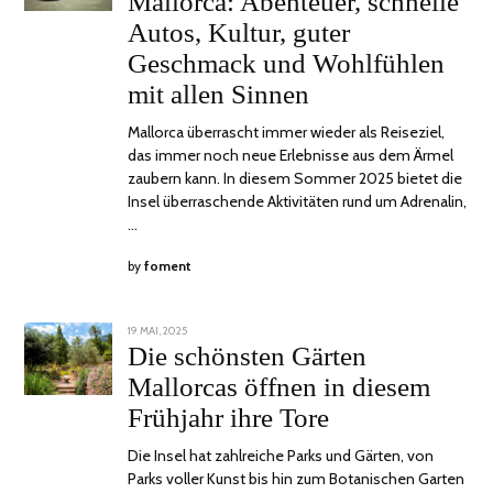
Mallorca: Abenteuer, schnelle
Autos, Kultur, guter
Geschmack und Wohlfühlen
mit allen Sinnen
Mallorca überrascht immer wieder als Reiseziel,
das immer noch neue Erlebnisse aus dem Ärmel
zaubern kann. In diesem Sommer 2025 bietet die
Insel überraschende Aktivitäten rund um Adrenalin,
…
by
foment
POSTED
19 MAI, 2025
ON
Die schönsten Gärten
Mallorcas öffnen in diesem
Frühjahr ihre Tore
Die Insel hat zahlreiche Parks und Gärten, von
Parks voller Kunst bis hin zum Botanischen Garten