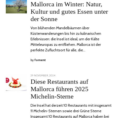
ON
JANUAR,
Mallorca im Winter: Natur,
2025
Kultur und gutes Essen unter
der Sonne
Von blühenden Mandelbäumen über
Küstenwanderungen bis hin zu kulinarischen
Erlebnissen: die Insel ist ideal, um der Kälte
Mitteleuropas zu entfliehen. Mallorca ist der
perfekte Zufluchtsort für alle, die…
by
foment
POSTED
29 NOVEMBER, 2024
ON
Diese Restaurants auf
Mallorca führen 2025
Michelin-Sterne
Die Insel hat derzeit 10 Restaurants mit insgesamt
11 Michelin-Sternen sowie drei Grüne Sterne
Insgesamt 10 Restaurants auf Mallorca haben bei