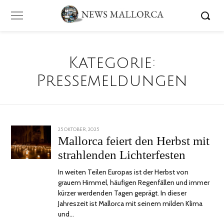
Kategorie:
Pressemeldungen
POSTED
25 OKTOBER, 2025
27
ON
OKTOBER,
Mallorca feiert den Herbst mit
2025
strahlenden Lichterfesten
In weiten Teilen Europas ist der Herbst von
grauem Himmel, häufigen Regenfällen und immer
kürzer werdenden Tagen geprägt. In dieser
Jahreszeit ist Mallorca mit seinem milden Klima
und…