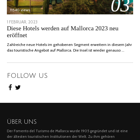
03
11540 views
POSTED
1 FEBRUAR, 2023
6
Diese Hotels werden auf Mallorca 2023 neu
ON
FEBRUAR,
eröffnet
2023
Zahlreiche neue Hotels im gehobenen Segment erweitern in diesem Jahr
das touristische Angebot auf Mallorca. Die Insel ist wieder genauso …
FOLLOW US
ÜBER UNS
Der Fomento del Turismo de Mallorca wurde 1905 gegründet und ist eine
der ältesten touristischen Institutionen der Welt. Zu ihm gehören