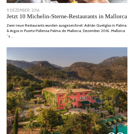
POSTED
11 DEZEMBER, 2016
24
Jetzt 10 Michelin-Sterne-Restaurants in Mallorca
ON
JUNI,
2020
Zwei neue Restaurants wurden ausgezeichnet: Adrián Quetglas in Palma
& Argos in Puerto Pollensa Palma de Mallorca, Dezember 2016. Mallorca
´s …