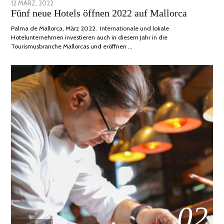
POSTED
12 MÄRZ, 2022
1
Fünf neue Hotels öffnen 2022 auf Mallorca
ON
DEZEMBER,
2022
Palma de Mallorca, März 2022. Internationale und lokale
Hotelunternehmen investieren auch in diesem Jahr in die
Tourismusbranche Mallorcas und eröffnen …
02