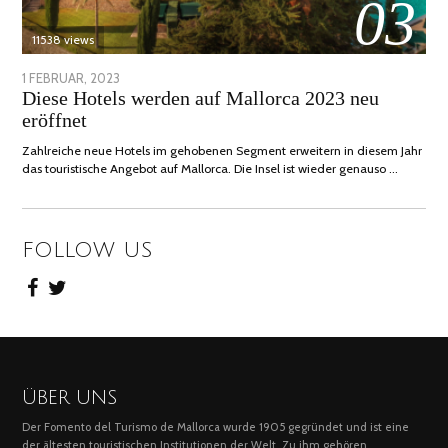
03
11538 views
POSTED
1 FEBRUAR, 2023
6
Diese Hotels werden auf Mallorca 2023 neu
ON
FEBRUAR,
eröffnet
2023
Zahlreiche neue Hotels im gehobenen Segment erweitern in diesem Jahr
das touristische Angebot auf Mallorca. Die Insel ist wieder genauso …
FOLLOW US
ÜBER UNS
Der Fomento del Turismo de Mallorca wurde 1905 gegründet und ist eine
der ältesten touristischen Institutionen der Welt. Zu ihm gehören