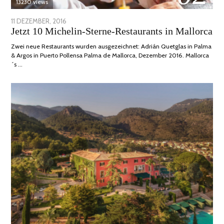
13230 views
POSTED
11 DEZEMBER, 2016
24
Jetzt 10 Michelin-Sterne-Restaurants in Mallorca
ON
JUNI,
2020
Zwei neue Restaurants wurden ausgezeichnet: Adrián Quetglas in Palma
& Argos in Puerto Pollensa Palma de Mallorca, Dezember 2016. Mallorca
´s …