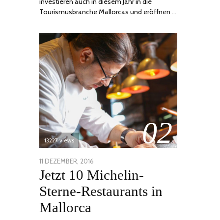
investieren auch in diesem Jahr in die
Tourismusbranche Mallorcas und eröffnen …
02
13227 views
POSTED
11 DEZEMBER, 2016
24
Jetzt 10 Michelin-
ON
JUNI,
2020
Sterne-Restaurants in
Mallorca