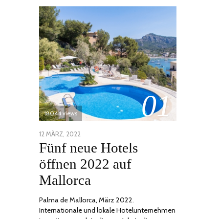
01
18044 views
POSTED
12 MÄRZ, 2022
1
Fünf neue Hotels
ON
DEZEMBER,
2022
öffnen 2022 auf
Mallorca
Palma de Mallorca, März 2022.
Internationale und lokale Hotelunternehmen