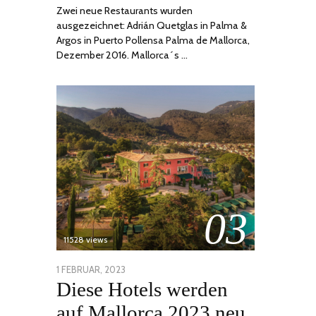
Zwei neue Restaurants wurden
ausgezeichnet: Adrián Quetglas in Palma &
Argos in Puerto Pollensa Palma de Mallorca,
Dezember 2016. Mallorca´s …
03
11528 views
POSTED
1 FEBRUAR, 2023
6
Diese Hotels werden
ON
FEBRUAR,
2023
auf Mallorca 2023 neu