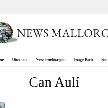
me
Über uns
Pressemeldungen
Image Bank
Kon
Can Aulí