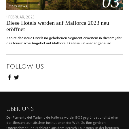
03
11539 views
POSTED
1 FEBRUAR, 2023
6
Diese Hotels werden auf Mallorca 2023 neu
ON
FEBRUAR,
eröffnet
2023
Zahlreiche neue Hotels im gehobenen Segment erweitern in diesem Jahr
das touristische Angebot auf Mallorca. Die Insel ist wieder genauso …
FOLLOW US
ÜBER UNS
Der Fomento del Turismo de Mallorca wurde 1905 gegründet und ist eine
der ältesten touristischen Institutionen der Welt. Zu ihm gehören
Unternehmer und Fachleute aus dem Bereich Tourismus. In der heutigen