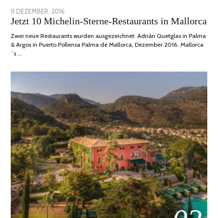
POSTED
11 DEZEMBER, 2016
24
Jetzt 10 Michelin-Sterne-Restaurants in Mallorca
ON
JUNI,
2020
Zwei neue Restaurants wurden ausgezeichnet: Adrián Quetglas in Palma
& Argos in Puerto Pollensa Palma de Mallorca, Dezember 2016. Mallorca
´s …