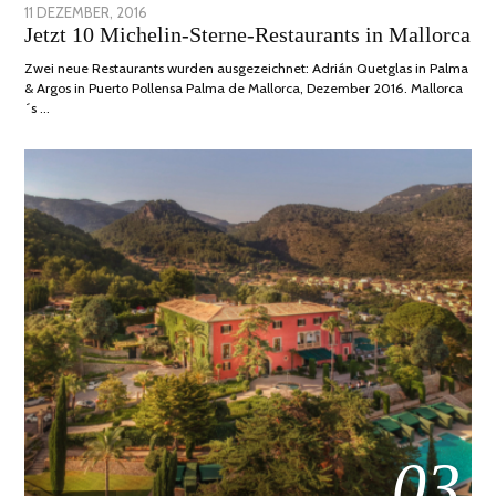
POSTED
11 DEZEMBER, 2016
24
Jetzt 10 Michelin-Sterne-Restaurants in Mallorca
ON
JUNI,
2020
Zwei neue Restaurants wurden ausgezeichnet: Adrián Quetglas in Palma
& Argos in Puerto Pollensa Palma de Mallorca, Dezember 2016. Mallorca
´s …
03