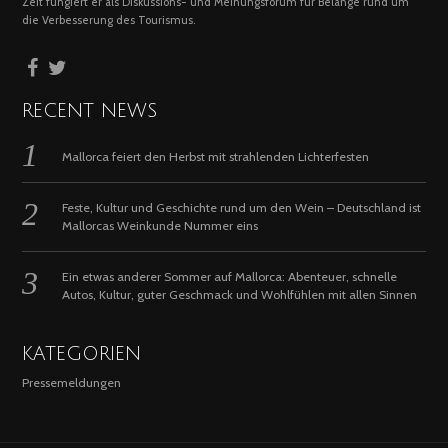
Zeit fungiert er als Diskussions- und Meinungsforum für Belange rund um
die Verbesserung des Tourismus.
RECENT NEWS
Mallorca feiert den Herbst mit strahlenden Lichterfesten
Feste, Kultur und Geschichte rund um den Wein – Deutschland ist
Mallorcas Weinkunde Nummer eins
Ein etwas anderer Sommer auf Mallorca: Abenteuer, schnelle
Autos, Kultur, guter Geschmack und Wohlfühlen mit allen Sinnen
KATEGORIEN
Pressemeldungen