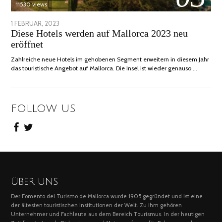
11530 views
POSTED
1 FEBRUAR, 2023
6
Diese Hotels werden auf Mallorca 2023 neu
ON
FEBRUAR,
eröffnet
2023
Zahlreiche neue Hotels im gehobenen Segment erweitern in diesem Jahr
das touristische Angebot auf Mallorca. Die Insel ist wieder genauso …
FOLLOW US
ÜBER UNS
Der Fomento del Turismo de Mallorca wurde 1905 gegründet und ist eine
der ältesten touristischen Institutionen der Welt. Zu ihm gehören
Unternehmer und Fachleute aus dem Bereich Tourismus. In der heutigen