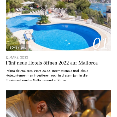
01
18046 views
POSTED
12 MÄRZ, 2022
1
Fünf neue Hotels öffnen 2022 auf Mallorca
ON
DEZEMBER,
2022
Palma de Mallorca, März 2022. Internationale und lokale
Hotelunternehmen investieren auch in diesem Jahr in die
Tourismusbranche Mallorcas und eröffnen …