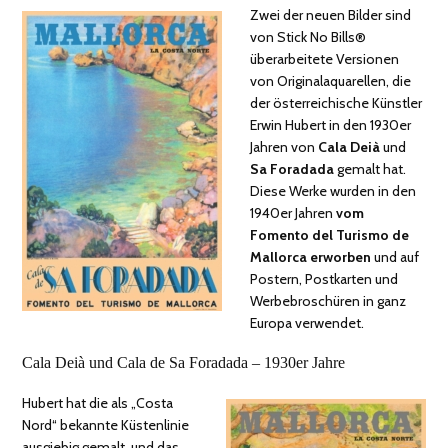
Zwei der neuen Bilder sind
von Stick No Bills®
überarbeitete Versionen
von Originalaquarellen, die
der österreichische Künstler
Erwin Hubert in den 1930er
Jahren von
Cala Deià
und
Sa Foradada
gemalt hat.
Diese Werke wurden in den
1940er Jahren
vom
Fomento del Turismo de
Mallorca erworben
und auf
Postern, Postkarten und
Werbebroschüren in ganz
Europa verwendet.
Cala Deià und Cala de Sa Foradada – 1930er Jahre
Hubert hat die als „Costa
Nord“ bekannte Küstenlinie
ausgiebig gemalt, und das