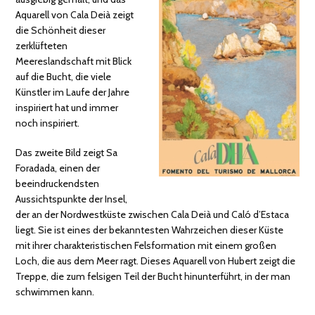
Aquarell von Cala Deià zeigt
die Schönheit dieser
zerklüfteten
Meereslandschaft mit Blick
auf die Bucht, die viele
Künstler im Laufe der Jahre
inspiriert hat und immer
noch inspiriert.
Das zweite Bild zeigt Sa
Foradada, einen der
beeindruckendsten
Aussichtspunkte der Insel,
der an der Nordwestküste zwischen Cala Deià und Caló d’Estaca
liegt. Sie ist eines der bekanntesten Wahrzeichen dieser Küste
mit ihrer charakteristischen Felsformation mit einem großen
Loch, die aus dem Meer ragt. Dieses Aquarell von Hubert zeigt die
Treppe, die zum felsigen Teil der Bucht hinunterführt, in der man
schwimmen kann.