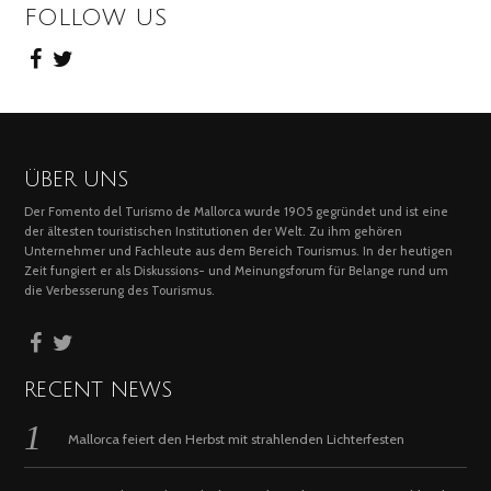
FOLLOW US
ÜBER UNS
Der Fomento del Turismo de Mallorca wurde 1905 gegründet und ist eine
der ältesten touristischen Institutionen der Welt. Zu ihm gehören
Unternehmer und Fachleute aus dem Bereich Tourismus. In der heutigen
Zeit fungiert er als Diskussions- und Meinungsforum für Belange rund um
die Verbesserung des Tourismus.
RECENT NEWS
Mallorca feiert den Herbst mit strahlenden Lichterfesten