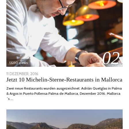
02
13230 views
POSTED
11 DEZEMBER, 2016
24
Jetzt 10 Michelin-Sterne-Restaurants in Mallorca
ON
JUNI,
2020
Zwei neue Restaurants wurden ausgezeichnet: Adrián Quetglas in Palma
& Argos in Puerto Pollensa Palma de Mallorca, Dezember 2016. Mallorca
´s …