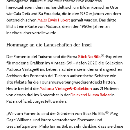
ökologische, kulturelle und touristische Erbe Mallorcas
hervorzuheben, denn es handelt sich um Bilder ikonischer Orte
wie Cala Deià und Sa Foradada, die in den 1930er Jahren von dem
österreichischen
Maler Erwin Hubert
gemalt wurden. Das dritte
Bild ist eine Karte von Mallorca, die in den 1950er Jahren an
Inselbesucher verteilt wurde.
Hommage an die Landschaften der Insel
Ⓡ
Der Fomento del Turismo und die Firma
Stick No Bills
-Experten
für moderne Grafiken im Vintage-Stil – riefen 2020 die Kollektion
Mallorca Vintage® ins Leben, nachdem sie in den umfangreichen
Archiven des Fomento del Turismo authentische Schätze wie
alte Plakate für die Tourismuswerbung wiederentdeckt hatten.
Heute besteht die
Mallorca Vintage®-Kollektion
aus 21 Motiven,
von denen drei im November in der
Druckerei Nueva Balear
in
Palma offiziell vorgestellt werden.
Ⓡ
„Wir vom Fomento sind der Gründerin von Stick No Bills
, Meg
Gage Williams, und ihrem verstorbenen Ehemann und
Geschäftspartner, Philip James Baber, sehr dankbar, dass sie diese