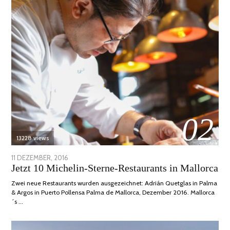
02
13228 views
POSTED
11 DEZEMBER, 2016
24
Jetzt 10 Michelin-Sterne-Restaurants in Mallorca
ON
JUNI,
2020
Zwei neue Restaurants wurden ausgezeichnet: Adrián Quetglas in Palma
& Argos in Puerto Pollensa Palma de Mallorca, Dezember 2016. Mallorca
´s …