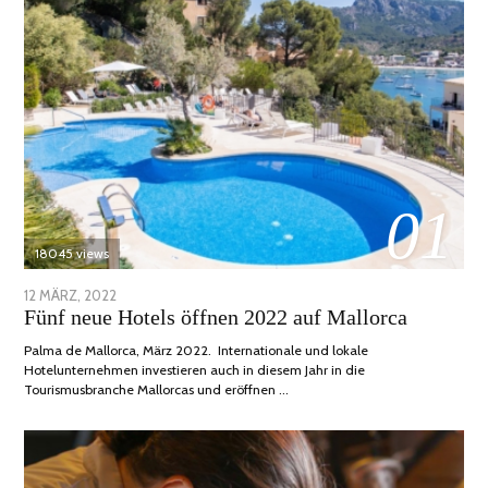
01
18045 views
POSTED
12 MÄRZ, 2022
1
Fünf neue Hotels öffnen 2022 auf Mallorca
ON
DEZEMBER,
2022
Palma de Mallorca, März 2022. Internationale und lokale
Hotelunternehmen investieren auch in diesem Jahr in die
Tourismusbranche Mallorcas und eröffnen …