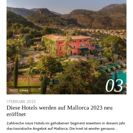
03
11530 views
POSTED
1 FEBRUAR, 2023
6
Diese Hotels werden auf Mallorca 2023 neu
ON
FEBRUAR,
eröffnet
2023
Zahlreiche neue Hotels im gehobenen Segment erweitern in diesem Jahr
das touristische Angebot auf Mallorca. Die Insel ist wieder genauso …