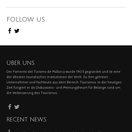
FOLLOW US
ÜBER UNS
Der Fomento del Turismo de Mallorca wurde 1905 gegründet und ist eine
der ältesten touristischen Institutionen der Welt. Zu ihm gehören
Unternehmer und Fachleute aus dem Bereich Tourismus. In der heutigen
Zeit fungiert er als Diskussions- und Meinungsforum für Belange rund um
die Verbesserung des Tourismus.
RECENT NEWS