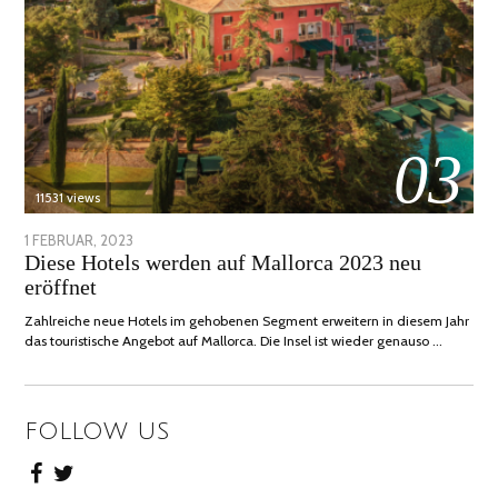
03
11531 views
POSTED
1 FEBRUAR, 2023
6
Diese Hotels werden auf Mallorca 2023 neu
ON
FEBRUAR,
eröffnet
2023
Zahlreiche neue Hotels im gehobenen Segment erweitern in diesem Jahr
das touristische Angebot auf Mallorca. Die Insel ist wieder genauso …
FOLLOW US