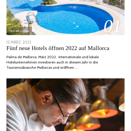
01
18046 views
POSTED
12 MÄRZ, 2022
1
Fünf neue Hotels öffnen 2022 auf Mallorca
ON
DEZEMBER,
2022
Palma de Mallorca, März 2022. Internationale und lokale
Hotelunternehmen investieren auch in diesem Jahr in die
Tourismusbranche Mallorcas und eröffnen …