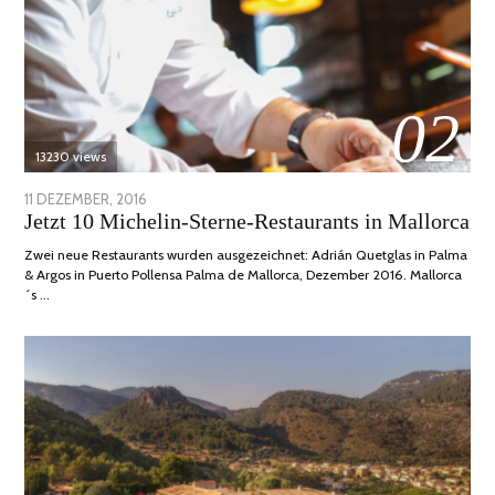
02
13230 views
POSTED
11 DEZEMBER, 2016
24
Jetzt 10 Michelin-Sterne-Restaurants in Mallorca
ON
JUNI,
2020
Zwei neue Restaurants wurden ausgezeichnet: Adrián Quetglas in Palma
& Argos in Puerto Pollensa Palma de Mallorca, Dezember 2016. Mallorca
´s …