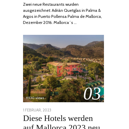
Zwei neue Restaurants wurden
ausgezeichnet: Adrián Quetglas in Palma &
Argos in Puerto Pollensa Palma de Mallorca,
Dezember 2016. Mallorca´s …
03
11530 views
POSTED
1 FEBRUAR, 2023
6
Diese Hotels werden
ON
FEBRUAR,
2023
auf Mallorca 2023 neu