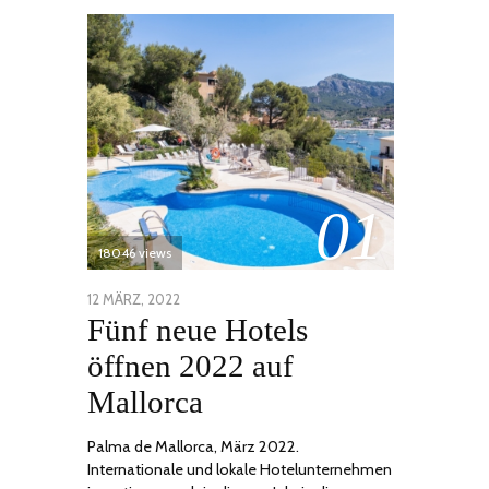
01
18046 views
POSTED
12 MÄRZ, 2022
1
Fünf neue Hotels
ON
DEZEMBER,
2022
öffnen 2022 auf
Mallorca
Palma de Mallorca, März 2022.
Internationale und lokale Hotelunternehmen