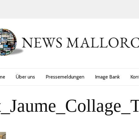
me
Über uns
Pressemeldungen
Image Bank
Kon
t_Jaume_Collage