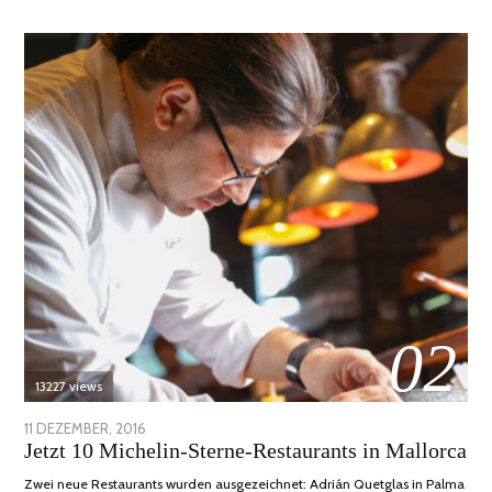
02
13227 views
POSTED
11 DEZEMBER, 2016
24
Jetzt 10 Michelin-Sterne-Restaurants in Mallorca
ON
JUNI,
2020
Zwei neue Restaurants wurden ausgezeichnet: Adrián Quetglas in Palma