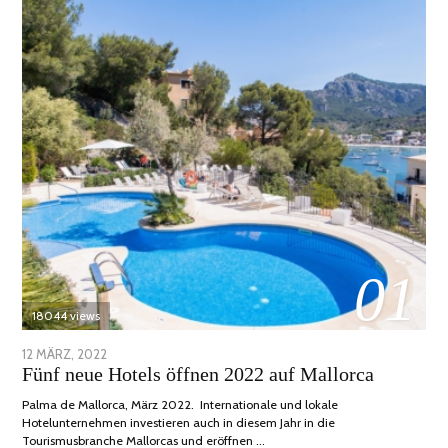
01
18044 views
POSTED
12 MÄRZ, 2022
1
Fünf neue Hotels öffnen 2022 auf Mallorca
ON
DEZEMBER,
2022
Palma de Mallorca, März 2022. Internationale und lokale
Hotelunternehmen investieren auch in diesem Jahr in die
Tourismusbranche Mallorcas und eröffnen …