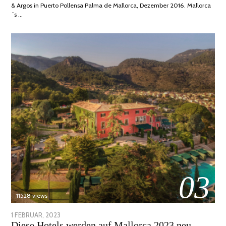
& Argos in Puerto Pollensa Palma de Mallorca, Dezember 2016. Mallorca
´s …
03
11528 views
POSTED
1 FEBRUAR, 2023
6
Diese Hotels werden auf Mallorca 2023 neu
ON
FEBRUAR,