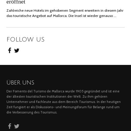
eröffnet
2023
Zahlreiche neue Hotels im gehobenen Segment erweitern in diesem Jahr
das touristische Angebot auf Mallorca. Die Insel ist wieder genauso …
FOLLOW US
ÜBER UNS
Der Fomento del Turismo de Mallorca wurde 1905 gegründet und ist eine
der ältesten touristischen Institutionen der Welt. Zu ihm gehören
Unternehmer und Fachleute aus dem Bereich Tourismus. In der heutigen
Zeit fungiert er als Diskussions- und Meinungsforum für Belange rund um
die Verbesserung des Tourismus.