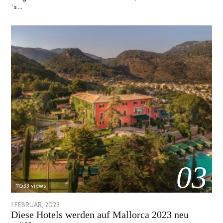
´s …
03
11533 views
POSTED
1 FEBRUAR, 2023
6
Diese Hotels werden auf Mallorca 2023 neu
ON
FEBRUAR,