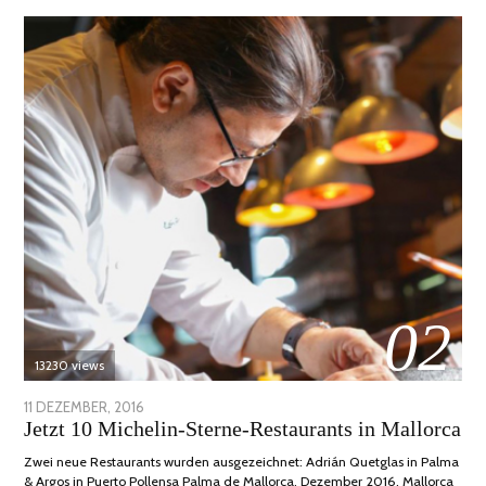
02
13230 views
POSTED
11 DEZEMBER, 2016
24
Jetzt 10 Michelin-Sterne-Restaurants in Mallorca
ON
JUNI,
2020
Zwei neue Restaurants wurden ausgezeichnet: Adrián Quetglas in Palma
& Argos in Puerto Pollensa Palma de Mallorca, Dezember 2016. Mallorca