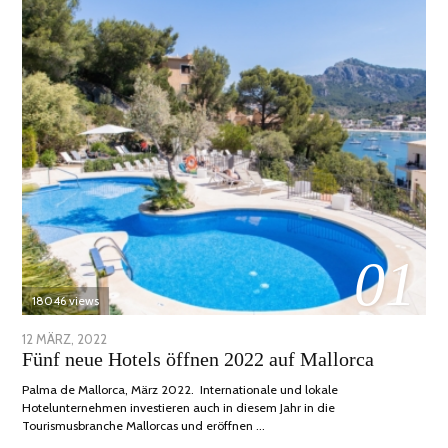
01
18046 views
POSTED
12 MÄRZ, 2022
1
Fünf neue Hotels öffnen 2022 auf Mallorca
ON
DEZEMBER,
2022
Palma de Mallorca, März 2022. Internationale und lokale
Hotelunternehmen investieren auch in diesem Jahr in die
Tourismusbranche Mallorcas und eröffnen …