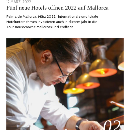
POSTED
12 MÄRZ, 2022
1
Fünf neue Hotels öffnen 2022 auf Mallorca
ON
DEZEMBER,
2022
Palma de Mallorca, März 2022. Internationale und lokale
Hotelunternehmen investieren auch in diesem Jahr in die
Tourismusbranche Mallorcas und eröffnen …
02