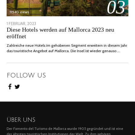
03
11540 views
POSTED
1 FEBRUAR, 2023
6
Diese Hotels werden auf Mallorca 2023 neu
ON
FEBRUAR,
eröffnet
2023
Zahlreiche neue Hotels im gehobenen Segment erweitern in diesem Jahr
das touristische Angebot auf Mallorca. Die Insel ist wieder genauso …
FOLLOW US
ÜBER UNS
Der Fomento del Turismo de Mallorca wurde 1905 gegründet und ist eine
der ältesten touristischen Institutionen der Welt. Zu ihm gehören