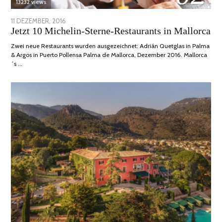
13232 views
POSTED
11 DEZEMBER, 2016
24
Jetzt 10 Michelin-Sterne-Restaurants in Mallorca
ON
JUNI,
2020
Zwei neue Restaurants wurden ausgezeichnet: Adrián Quetglas in Palma
& Argos in Puerto Pollensa Palma de Mallorca, Dezember 2016. Mallorca
´s …