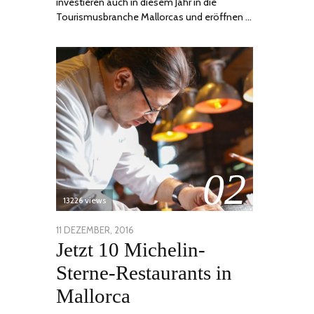
investieren auch in diesem Jahr in die
Tourismusbranche Mallorcas und eröffnen …
02
13226 views
POSTED
11 DEZEMBER, 2016
24
Jetzt 10 Michelin-
ON
JUNI,
2020
Sterne-Restaurants in
Mallorca