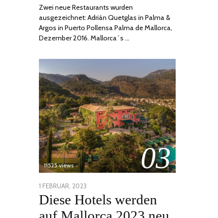
Zwei neue Restaurants wurden
ausgezeichnet: Adrián Quetglas in Palma &
Argos in Puerto Pollensa Palma de Mallorca,
Dezember 2016. Mallorca´s …
03
11525 views
POSTED
1 FEBRUAR, 2023
6
Diese Hotels werden
ON
FEBRUAR,
2023
auf Mallorca 2023 neu