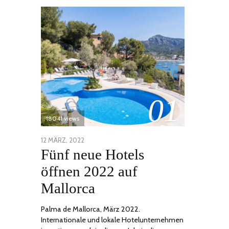
01
18041 views
POSTED
12 MÄRZ, 2022
1
Fünf neue Hotels
ON
DEZEMBER,
2022
öffnen 2022 auf
Mallorca
Palma de Mallorca, März 2022.
Internationale und lokale Hotelunternehmen