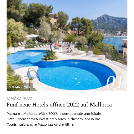
01
18046 views
POSTED
12 MÄRZ, 2022
1
Fünf neue Hotels öffnen 2022 auf Mallorca
ON
DEZEMBER,
2022
Palma de Mallorca, März 2022. Internationale und lokale
Hotelunternehmen investieren auch in diesem Jahr in die
Tourismusbranche Mallorcas und eröffnen …