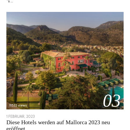
´s …
03
11532 views
POSTED
1 FEBRUAR, 2023
6
Diese Hotels werden auf Mallorca 2023 neu
ON
FEBRUAR,
eröffnet
2023