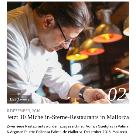
02
13230 views
POSTED
11 DEZEMBER, 2016
24
Jetzt 10 Michelin-Sterne-Restaurants in Mallorca
ON
JUNI,
2020
Zwei neue Restaurants wurden ausgezeichnet: Adrián Quetglas in Palma
& Argos in Puerto Pollensa Palma de Mallorca, Dezember 2016. Mallorca