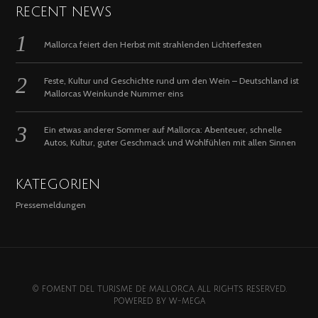
RECENT NEWS
Mallorca feiert den Herbst mit strahlenden Lichterfesten
Feste, Kultur und Geschichte rund um den Wein – Deutschland ist
Mallorcas Weinkunde Nummer eins
Ein etwas anderer Sommer auf Mallorca: Abenteuer, schnelle
Autos, Kultur, guter Geschmack und Wohlfühlen mit allen Sinnen
KATEGORIEN
Pressemeldungen
© FOMENT DEL TURISME DE MALLORCA. ALL RIGHTS RESERVED.
POWERED BY
W-MEGA