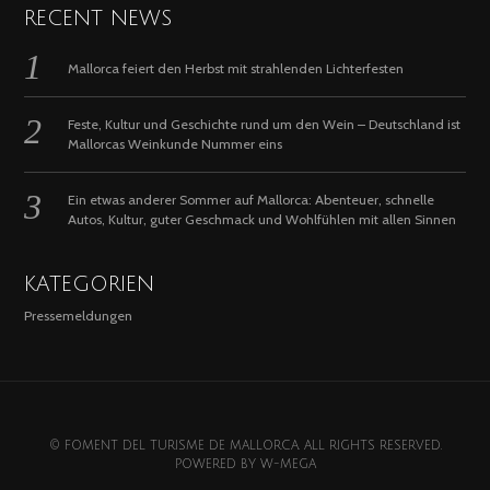
RECENT NEWS
Mallorca feiert den Herbst mit strahlenden Lichterfesten
Feste, Kultur und Geschichte rund um den Wein – Deutschland ist
Mallorcas Weinkunde Nummer eins
Ein etwas anderer Sommer auf Mallorca: Abenteuer, schnelle
Autos, Kultur, guter Geschmack und Wohlfühlen mit allen Sinnen
KATEGORIEN
Pressemeldungen
© FOMENT DEL TURISME DE MALLORCA. ALL RIGHTS RESERVED.
POWERED BY
W-MEGA