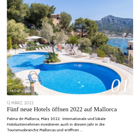
01
18047 views
POSTED
12 MÄRZ, 2022
1
Fünf neue Hotels öffnen 2022 auf Mallorca
ON
DEZEMBER,
2022
Palma de Mallorca, März 2022. Internationale und lokale
Hotelunternehmen investieren auch in diesem Jahr in die
Tourismusbranche Mallorcas und eröffnen …