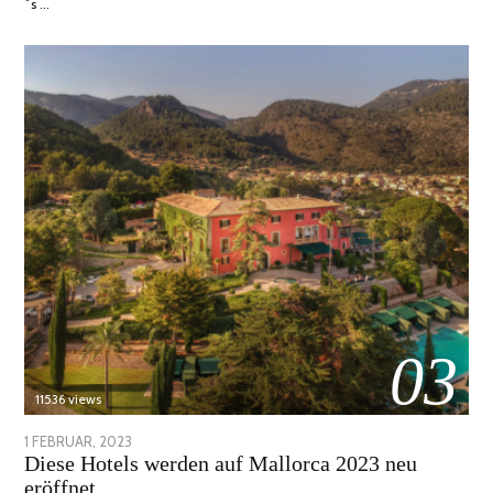
´s …
03
11536 views
POSTED
1 FEBRUAR, 2023
6
Diese Hotels werden auf Mallorca 2023 neu
ON
FEBRUAR,
eröffnet
2023