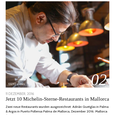
02
13230 views
POSTED
11 DEZEMBER, 2016
24
Jetzt 10 Michelin-Sterne-Restaurants in Mallorca
ON
JUNI,
2020
Zwei neue Restaurants wurden ausgezeichnet: Adrián Quetglas in Palma
& Argos in Puerto Pollensa Palma de Mallorca, Dezember 2016. Mallorca