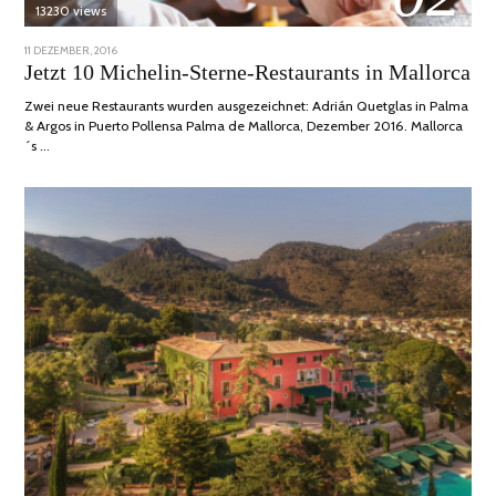
13230 views
POSTED
11 DEZEMBER, 2016
24
ON
JUNI,
Jetzt 10 Michelin-Sterne-Restaurants in Mallorca
2020
Zwei neue Restaurants wurden ausgezeichnet: Adrián Quetglas in Palma
& Argos in Puerto Pollensa Palma de Mallorca, Dezember 2016. Mallorca
´s …