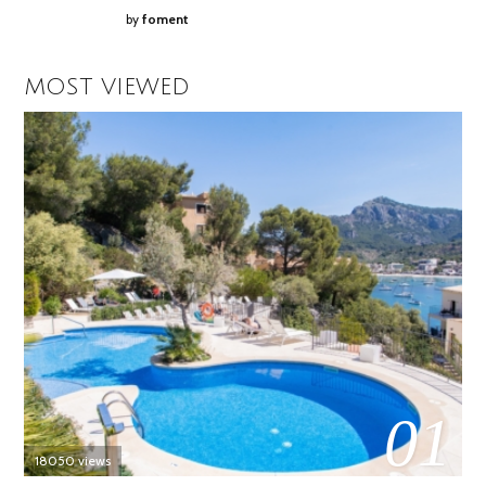
by
foment
MOST VIEWED
01
18050 views