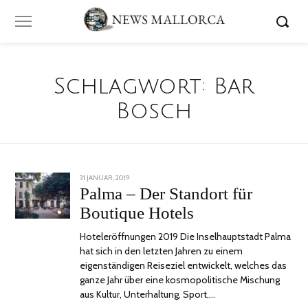
Schlagwort:
Bar
Bosch
POSTED
31 JANUAR, 2019
24
ON
JUNI,
Palma – Der Standort für
2020
Boutique Hotels
Hoteleröffnungen 2019 Die Inselhauptstadt Palma
hat sich in den letzten Jahren zu einem
eigenständigen Reiseziel entwickelt, welches das
ganze Jahr über eine kosmopolitische Mischung
aus Kultur, Unterhaltung, Sport,…