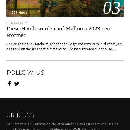
03
11539 views
POSTED
1 FEBRUAR, 2023
6
ON
FEBRUAR,
Diese Hotels werden auf Mallorca 2023 neu
2023
eröffnet
Zahlreiche neue Hotels im gehobenen Segment erweitern in diesem Jahr
das touristische Angebot auf Mallorca. Die Insel ist wieder genauso …
FOLLOW US
ÜBER UNS
Der Fomento del Turismo de Mallorca wurde 1905 gegründet und ist eine
der ältesten touristischen Institutionen der Welt. Zu ihm gehören