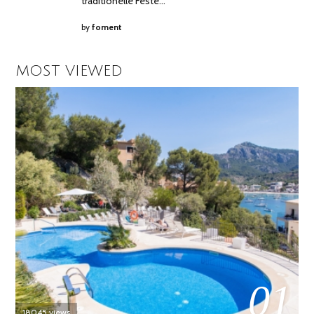
traditionelle Feste…
by
foment
MOST VIEWED
01
18045 views