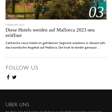
03
11530 views
POSTED
1 FEBRUAR, 2023
6
ON
FEBRUAR,
Diese Hotels werden auf Mallorca 2023 neu
2023
eröffnet
Zahlreiche neue Hotels im gehobenen Segment erweitern in diesem Jahr
das touristische Angebot auf Mallorca. Die Insel ist wieder genauso …
FOLLOW US
ÜBER UNS