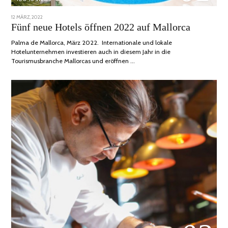
POSTED
12 MÄRZ, 2022
1
ON
DEZEMBER,
Fünf neue Hotels öffnen 2022 auf Mallorca
2022
Palma de Mallorca, März 2022. Internationale und lokale
Hotelunternehmen investieren auch in diesem Jahr in die
Tourismusbranche Mallorcas und eröffnen …