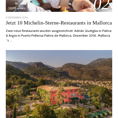
02
13228 views
POSTED
11 DEZEMBER, 2016
24
ON
JUNI,
Jetzt 10 Michelin-Sterne-Restaurants in Mallorca
2020
Zwei neue Restaurants wurden ausgezeichnet: Adrián Quetglas in Palma
& Argos in Puerto Pollensa Palma de Mallorca, Dezember 2016. Mallorca
´s …