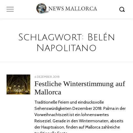
Schlagwort:
Belén
Napolitano
POSTED
6 DEZEMBER, 2018
18
ON
DEZEMBER,
Festliche Winterstimmung auf
2018
Mallorca
Traditionelle Feiern und eindrucksvolle
Sehenswürdigkeiten Dezember 2018. Palma in der
Vorweihnachtszeit ist ein lohnenswertes
Reiseziel. Gerade in den Wintermonaten, abseits
der Hauptsaison, finden auf Mallorca zahlreiche