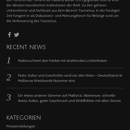
Der Fomento del Turismo de Mallorca wurde 1905 gegründet und ist eine
der ältesten touristischen Institutionen der Welt. Zu ihm gehören
Unternehmer und Fachleute aus dem Bereich Tourismus. In der heutigen
Zeit fungiert er als Diskussions- und Meinungsforum für Belange rund um
die Verbesserung des Tourismus.
RECENT NEWS
Mallorca feiert den Herbst mit strahlenden Lichterfesten
Feste, Kultur und Geschichte rund um den Wein – Deutschland ist
Mallorcas Weinkunde Nummer eins
Ein etwas anderer Sommer auf Mallorca: Abenteuer, schnelle
Autos, Kultur, guter Geschmack und Wohlfühlen mit allen Sinnen
KATEGORIEN
Pressemeldungen