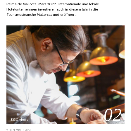
Palma de Mallorca, März 2022. Internationale und lokale
Hotelunternehmen investieren auch in diesem Jahr in die
Tourismusbranche Mallorcas und eröffnen …
02
13230 views
POSTED
11 DEZEMBER, 2016
24