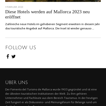
POSTED
1 FEBRUAR, 2023
6
ON
FEBRUAR,
Diese Hotels werden auf Mallorca 2023 neu
2023
eröffnet
Zahlreiche neue Hotels im gehobenen Segment erweitern in diesem Jahr
das touristische Angebot auf Mallorca. Die Insel ist wieder genauso …
FOLLOW US
ÜBER UNS
Der Fomento del Turismo de Mallorca wurde 1905 gegründet und ist eine
der ältesten touristischen Institutionen der Welt. Zu ihm gehören
Unternehmer und Fachleute aus dem Bereich Tourismus. In der heutigen
Zeit fungiert er als Diskussions- und Meinungsforum für Belange rund um