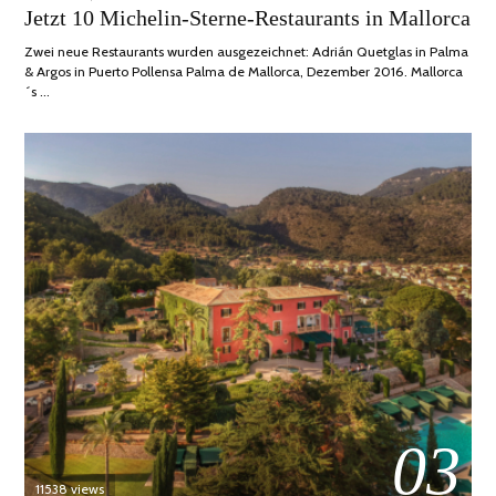
ON
JUNI,
Jetzt 10 Michelin-Sterne-Restaurants in Mallorca
2020
Zwei neue Restaurants wurden ausgezeichnet: Adrián Quetglas in Palma
& Argos in Puerto Pollensa Palma de Mallorca, Dezember 2016. Mallorca
´s …
03
11538 views