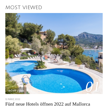
MOST VIEWED
01
18049 views
POSTED
12 MÄRZ, 2022
1
ON
DEZEMBER,
Fünf neue Hotels öffnen 2022 auf Mallorca
2022