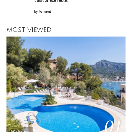
traditionelle Feste…
by
foment
MOST VIEWED
01
18048 views