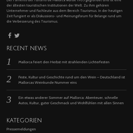
Der Fomento del Turismo de Mallorca wurde 1905 gegründet und ist eine
der ältesten touristischen Institutionen der Welt. Zu ihm gehören
Unternehmer und Fachleute aus dem Bereich Tourismus. In der heutigen
Zeit fungiert er als Diskussions- und Meinungsforum für Belange rund um
die Verbesserung des Tourismus.
RECENT NEWS
Mallorca feiert den Herbst mit strahlenden Lichterfesten
Feste, Kultur und Geschichte rund um den Wein – Deutschland ist
Mallorcas Weinkunde Nummer eins
Ein etwas anderer Sommer auf Mallorca: Abenteuer, schnelle
Autos, Kultur, guter Geschmack und Wohlfühlen mit allen Sinnen
KATEGORIEN
Pressemeldungen