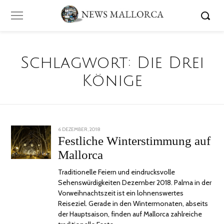
Schlagwort:
Die Drei
Könige
POSTED
6 DEZEMBER, 2018
18
ON
DEZEMBER,
Festliche Winterstimmung auf
2018
Mallorca
Traditionelle Feiern und eindrucksvolle
Sehenswürdigkeiten Dezember 2018. Palma in der
Vorweihnachtszeit ist ein lohnenswertes
Reiseziel. Gerade in den Wintermonaten, abseits
der Hauptsaison, finden auf Mallorca zahlreiche