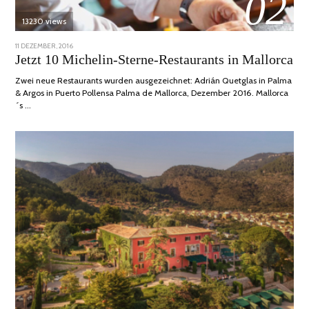
02
13230 views
POSTED
11 DEZEMBER, 2016
24
ON
JUNI,
Jetzt 10 Michelin-Sterne-Restaurants in Mallorca
2020
Zwei neue Restaurants wurden ausgezeichnet: Adrián Quetglas in Palma
& Argos in Puerto Pollensa Palma de Mallorca, Dezember 2016. Mallorca
´s …