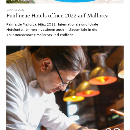
POSTED
12 MÄRZ, 2022
1
ON
DEZEMBER,
Fünf neue Hotels öffnen 2022 auf Mallorca
2022
Palma de Mallorca, März 2022. Internationale und lokale
Hotelunternehmen investieren auch in diesem Jahr in die
Tourismusbranche Mallorcas und eröffnen …