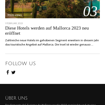
03
11536 views
POSTED
1 FEBRUAR, 2023
6
ON
FEBRUAR,
Diese Hotels werden auf Mallorca 2023 neu
2023
eröffnet
Zahlreiche neue Hotels im gehobenen Segment erweitern in diesem Jahr
das touristische Angebot auf Mallorca. Die Insel ist wieder genauso …
FOLLOW US
ÜBER UNS