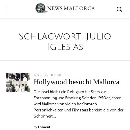
Schlagwort:
Julio
Iglesias
POSTED
22 SEPTEMBER, 2020
30
ON
SEPTEMBER,
Hollywood besucht Mallorca
2020
Die Insel bleibt ein Refugium für Stars zur
Entspannung und Erholung Seit den 1950er Jahren
wird Mallorca von vielen berühmten
Persönlichkeiten und Filmstars bereist, die von der
Schönheit,…
by
foment