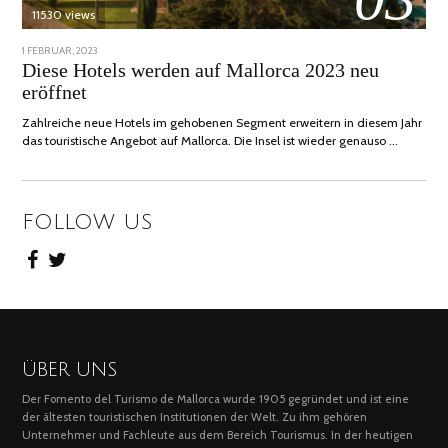
11530 views
POSTED
1 FEBRUAR, 2023
6
ON
FEBRUAR,
Diese Hotels werden auf Mallorca 2023 neu
2023
eröffnet
Zahlreiche neue Hotels im gehobenen Segment erweitern in diesem Jahr
das touristische Angebot auf Mallorca. Die Insel ist wieder genauso …
FOLLOW US
ÜBER UNS
Der Fomento del Turismo de Mallorca wurde 1905 gegründet und ist eine
der ältesten touristischen Institutionen der Welt. Zu ihm gehören
Unternehmer und Fachleute aus dem Bereich Tourismus. In der heutigen