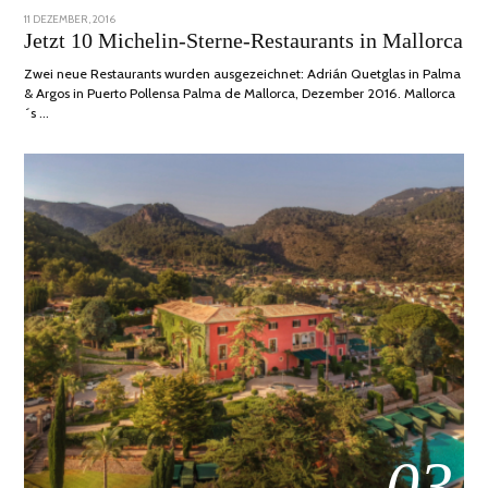
POSTED
11 DEZEMBER, 2016
24
ON
JUNI,
Jetzt 10 Michelin-Sterne-Restaurants in Mallorca
2020
Zwei neue Restaurants wurden ausgezeichnet: Adrián Quetglas in Palma
& Argos in Puerto Pollensa Palma de Mallorca, Dezember 2016. Mallorca
´s …
03