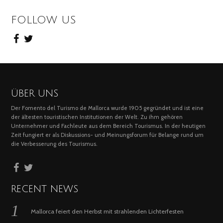
FOLLOW US
ÜBER UNS
Der Fomento del Turismo de Mallorca wurde 1905 gegründet und ist eine
der ältesten touristischen Institutionen der Welt. Zu ihm gehören
Unternehmer und Fachleute aus dem Bereich Tourismus. In der heutigen
Zeit fungiert er als Diskussions- und Meinungsforum für Belange rund um
die Verbesserung des Tourismus.
RECENT NEWS
Mallorca feiert den Herbst mit strahlenden Lichterfesten