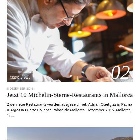
02
13230 views
POSTED
11 DEZEMBER, 2016
24
ON
JUNI,
Jetzt 10 Michelin-Sterne-Restaurants in Mallorca
2020
Zwei neue Restaurants wurden ausgezeichnet: Adrián Quetglas in Palma
& Argos in Puerto Pollensa Palma de Mallorca, Dezember 2016. Mallorca
´s …