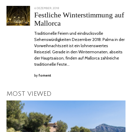
POSTED
6 DEZEMBER, 2018
18
ON
DEZEMBER,
Festliche Winterstimmung auf
2018
Mallorca
Traditionelle Feiern und eindrucksvolle
Sehenswürdigkeiten Dezember 2018. Palma in der
Vorweihnachtszeit ist ein lohnenswertes
Reiseziel. Gerade in den Wintermonaten, abseits
der Hauptsaison, finden auf Mallorca zahlreiche
traditionelle Feste…
by
foment
MOST VIEWED