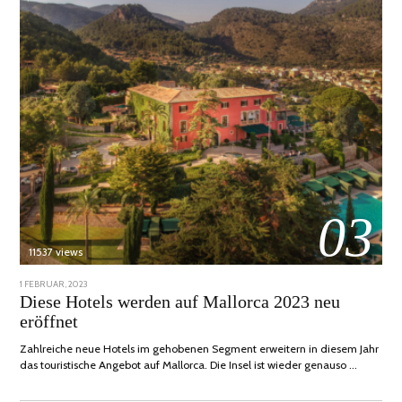
03
11537 views
POSTED
1 FEBRUAR, 2023
6
ON
FEBRUAR,
Diese Hotels werden auf Mallorca 2023 neu
2023
eröffnet
Zahlreiche neue Hotels im gehobenen Segment erweitern in diesem Jahr
das touristische Angebot auf Mallorca. Die Insel ist wieder genauso …