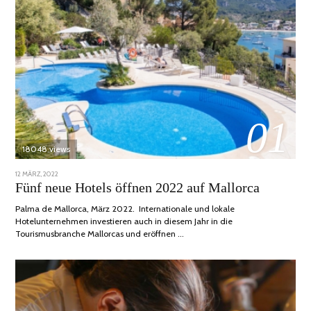
01
18048 views
POSTED
12 MÄRZ, 2022
1
ON
DEZEMBER,
Fünf neue Hotels öffnen 2022 auf Mallorca
2022
Palma de Mallorca, März 2022. Internationale und lokale
Hotelunternehmen investieren auch in diesem Jahr in die
Tourismusbranche Mallorcas und eröffnen …