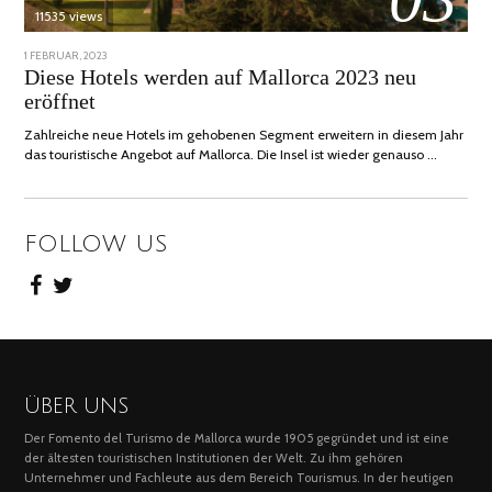
11535 views
POSTED
1 FEBRUAR, 2023
6
ON
FEBRUAR,
Diese Hotels werden auf Mallorca 2023 neu
2023
eröffnet
Zahlreiche neue Hotels im gehobenen Segment erweitern in diesem Jahr
das touristische Angebot auf Mallorca. Die Insel ist wieder genauso …
FOLLOW US
ÜBER UNS
Der Fomento del Turismo de Mallorca wurde 1905 gegründet und ist eine
der ältesten touristischen Institutionen der Welt. Zu ihm gehören
Unternehmer und Fachleute aus dem Bereich Tourismus. In der heutigen