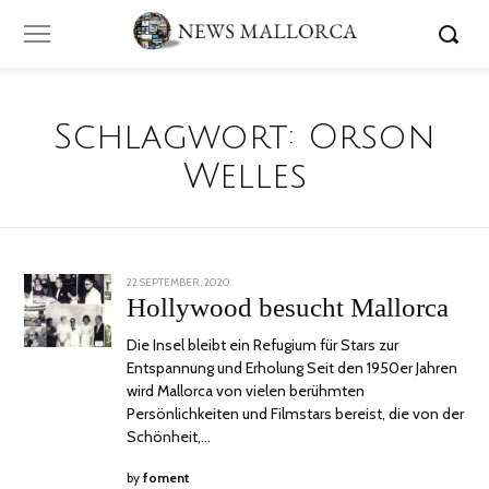
Schlagwort:
Orson
Welles
POSTED
22 SEPTEMBER, 2020
30
ON
SEPTEMBER,
Hollywood besucht Mallorca
2020
Die Insel bleibt ein Refugium für Stars zur
Entspannung und Erholung Seit den 1950er Jahren
wird Mallorca von vielen berühmten
Persönlichkeiten und Filmstars bereist, die von der
Schönheit,…
by
foment