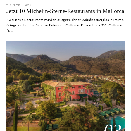
POSTED
11 DEZEMBER, 2016
24
ON
JUNI,
Jetzt 10 Michelin-Sterne-Restaurants in Mallorca
2020
Zwei neue Restaurants wurden ausgezeichnet: Adrián Quetglas in Palma
& Argos in Puerto Pollensa Palma de Mallorca, Dezember 2016. Mallorca
´s …
03