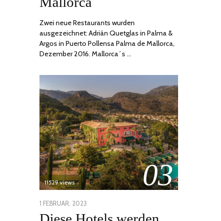
Mallorca
Zwei neue Restaurants wurden
ausgezeichnet: Adrián Quetglas in Palma &
Argos in Puerto Pollensa Palma de Mallorca,
Dezember 2016. Mallorca´s …
03
11529 views
POSTED
1 FEBRUAR, 2023
6
Diese Hotels werden
ON
FEBRUAR,