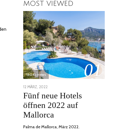
MOST VIEWED
 den
01
18045 views
POSTED
12 MÄRZ, 2022
1
Fünf neue Hotels
ON
DEZEMBER,
2022
öffnen 2022 auf
Mallorca
Palma de Mallorca, März 2022.