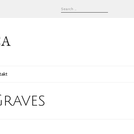
takt
Graves