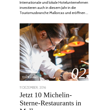
Internationale und lokale Hotelunternehmen
investieren auch in diesem Jahr in die
Tourismusbranche Mallorcas und eröffnen …
02
13228 views
POSTED
11 DEZEMBER, 2016
24
Jetzt 10 Michelin-
ON
JUNI,
2020
Sterne-Restaurants in