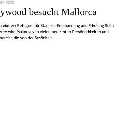
BER, 2020
30
lywood besucht Mallorca
SEPTEMBER,
2020
 bleibt ein Refugium für Stars zur Entspannung und Erholung Seit
hren wird Mallorca von vielen berühmten Persönlichkeiten und
 bereist, die von der Schönheit,…