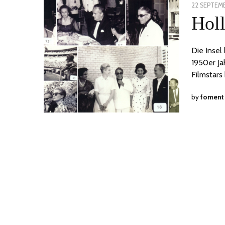
POSTED
22 SEPTEM
ON
Hol
Die Insel
1950er Ja
Filmstars
by
foment