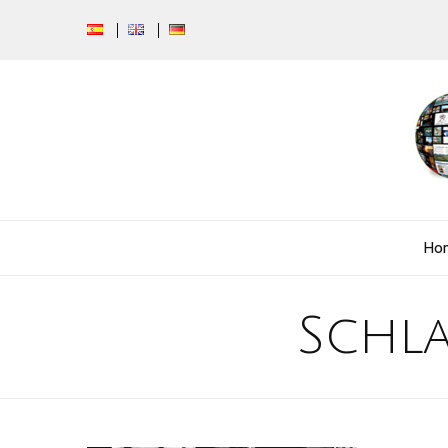
Ho
Schl