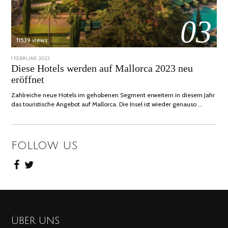
03
11539 views
POSTED
1 FEBRUAR, 2023
6
ON
FEBRUAR,
Diese Hotels werden auf Mallorca 2023 neu
2023
eröffnet
Zahlreiche neue Hotels im gehobenen Segment erweitern in diesem Jahr
das touristische Angebot auf Mallorca. Die Insel ist wieder genauso …
FOLLOW US
ÜBER UNS