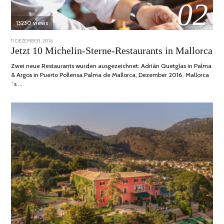
02
13230 views
POSTED
11 DEZEMBER, 2016
24
ON
JUNI,
Jetzt 10 Michelin-Sterne-Restaurants in Mallorca
2020
Zwei neue Restaurants wurden ausgezeichnet: Adrián Quetglas in Palma
& Argos in Puerto Pollensa Palma de Mallorca, Dezember 2016. Mallorca
´s …