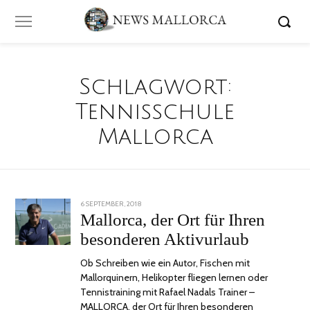
Schlagwort:
Tennisschule
Mallorca
POSTED
6 SEPTEMBER, 2018
24
ON
JUNI,
Mallorca, der Ort für Ihren
2020
besonderen Aktivurlaub
Ob Schreiben wie ein Autor, Fischen mit
Mallorquinern, Helikopter fliegen lernen oder
Tennistraining mit Rafael Nadals Trainer –
MALLORCA, der Ort für Ihren besonderen