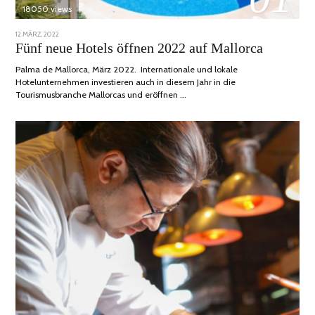
18050 views
POSTED
12 MÄRZ, 2022
1
ON
DEZEMBER,
Fünf neue Hotels öffnen 2022 auf Mallorca
2022
Palma de Mallorca, März 2022. Internationale und lokale
Hotelunternehmen investieren auch in diesem Jahr in die
Tourismusbranche Mallorcas und eröffnen …