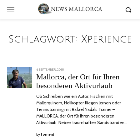
Schlagwort:
Xperience
POSTED
6 SEPTEMBER, 2018
24
ON
JUNI,
Mallorca, der Ort für Ihren
2020
besonderen Aktivurlaub
Ob Schreiben wie ein Autor, Fischen mit
Mallorquinern, Helikopter fliegen lernen oder
Tennistraining mit Rafael Nadals Trainer –
MALLORCA, der Ort für Ihren besonderen
Aktivurlaub. Neben traumhaften Sandstränden…
by
foment