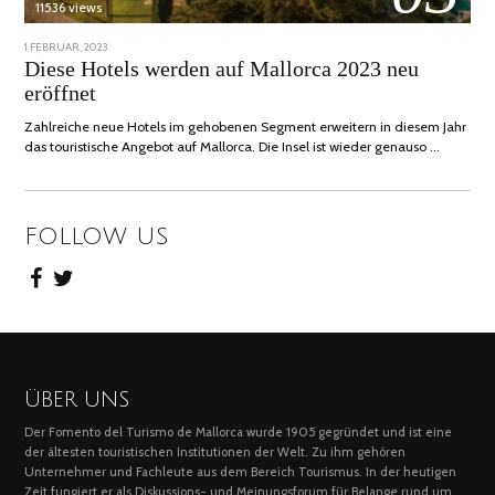
11536 views
POSTED
1 FEBRUAR, 2023
6
ON
FEBRUAR,
Diese Hotels werden auf Mallorca 2023 neu
2023
eröffnet
Zahlreiche neue Hotels im gehobenen Segment erweitern in diesem Jahr
das touristische Angebot auf Mallorca. Die Insel ist wieder genauso …
FOLLOW US
ÜBER UNS
Der Fomento del Turismo de Mallorca wurde 1905 gegründet und ist eine
der ältesten touristischen Institutionen der Welt. Zu ihm gehören
Unternehmer und Fachleute aus dem Bereich Tourismus. In der heutigen
Zeit fungiert er als Diskussions- und Meinungsforum für Belange rund um