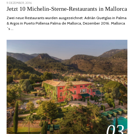
POSTED
11 DEZEMBER, 2016
24
ON
JUNI,
Jetzt 10 Michelin-Sterne-Restaurants in Mallorca
2020
Zwei neue Restaurants wurden ausgezeichnet: Adrián Quetglas in Palma
& Argos in Puerto Pollensa Palma de Mallorca, Dezember 2016. Mallorca
´s …
03